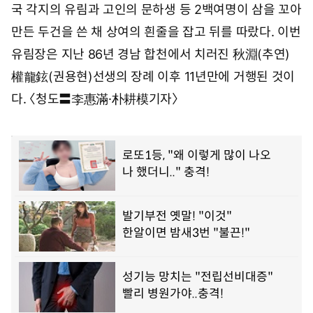
일
국 각지의 유림과 고인의 문하생 등 2백여명이 삼을 꼬아
0
7
만든 두건을 쓴 채 상여의 흰줄을 잡고 뒤를 따랐다. 이번
시
유림장은 지난 86년 경남 합천에서 치러진 秋淵(추연)
3
9
權龍鉉(권용현)선생의 장례 이후 11년만에 거행된 것이
분
다. 〈청도〓李惠滿·朴耕模기자〉