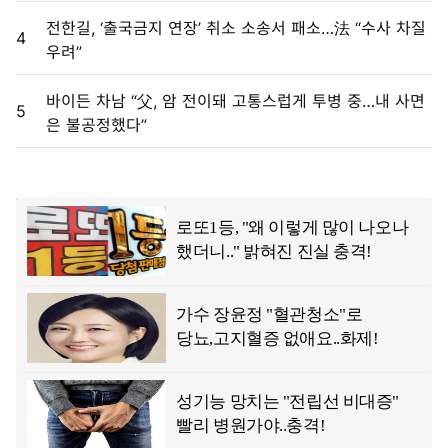
전한길, ‘출국금지 연장’ 취소 소송서 패소…法 “수사 차질
4
우려”
바이든 차남 “父, 암 전이돼 고통스럽게 투병 중…내 사면
5
은 불공정했다”