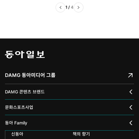
트업]
1
/
4
DAMG 동아미디어 그룹
DAMG 콘텐츠 브랜드
채널A
문화스포츠사업
스포츠동아
동아 신춘문예
동아 Family
어린이동아
신동아
책의 향기
동아국악콩쿠르
인촌기념회