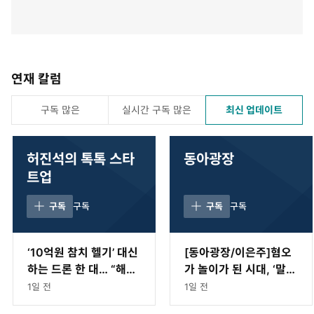
연재 칼럼
구독 많은
실시간 구독 많은
최신 업데이트
허진석의 톡톡 스타
동아광장
트업
구독
구독
구독
구독
‘10억원 참치 헬기’ 대신
[동아광장/이은주]혐오
하는 드론 한 대… “해상
가 놀이가 된 시대, ‘말리
경계하는 방산까지 진
는 시누이’가 되자
1일 전
1일 전
출”[허진석의 톡톡 스타