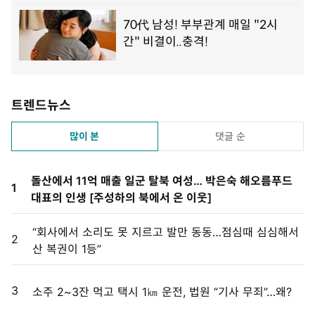
트렌드뉴스
많이 본
댓글 순
돌산에서 11억 매출 일군 탈북 여성… 박은숙 해오름푸드
1
대표의 인생 [주성하의 북에서 온 이웃]
“회사에서 소리도 못 지르고 발만 동동…점심때 심심해서
2
산 복권이 1등”
3
소주 2~3잔 먹고 택시 1㎞ 운전, 법원 “기사 무죄”…왜?