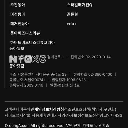
주간동아
스타일매거진Q
에듀동아
동아음악콩쿠르
일민미술관
여성동아
골든걸
과학동아
동아뮤지컬콩쿠르
신문박물관
매거진동아
edu+
어린이과학동아
동아비즈니스리뷰
동아무용콩쿠르
화정평화재단
하버드비즈니스리뷰코리아
수학동아
동아주니어음악콩쿠르
하서학술재단
동아일보
주소 서울특별시 종로구 청계천로 1
전화번호 02-2020-0114
어린이수학동아
동아주니어국악콩쿠르
동아닷컴
브랜더쿠
동아마라톤
주소 서울특별시 서대문구 충정로 29
전화번호 02-360-0400
등록번호 서울아00741
발행일자 1996.06.18
IT동아
동아연극상
등록일자 2009.01.16
발행·편집인 신석호
게임동아
LG와 함께 하는 서울국제음악콩쿠르
고객센터
이용약관
개인정보처리방침
청소년보호정책(책임자:구민회)
제주 국제사진공모전
사이트맵
저작물 사용
제휴안내
기사의견·제보
정정보도신청
광고안내
RSS
© dongA.com All rights reserved. 무단 전재, 재배포 및 AI학습