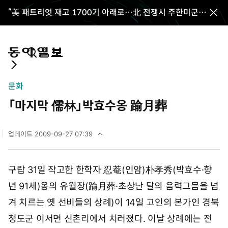
“美 패트리엇 재고 1700기 아래로…北 전쟁시 주한미군
전
취약”
체
메
뉴
통
마
전
닫
합
이
체
기
검
페
메
문화
색
이
뉴
「마지막 儒林」박효수옹 踰月葬
지
펼
치
기
업데이트
2009-09-27 07:39
2
0
0
구랍 31일 작고한 한학자 忍菴(인암)朴孝秀(박효수·향
9
년
년 91세)옹의 유월장(踰月葬·초상난 달의 음력그믐을 넘
9
월
겨 치르는 옛 선비들의 상례)이 14일 고인의 본가인 경북
2
청도군 이서면 신촌리에서 치러졌다. 이날 상례에는 전
7