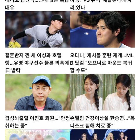
대우
리 있나
결혼반지 낀 채 여성과 호텔
오타니, 캐치볼 훈련 재개…ML
행…유명 야구선수 불륜 의혹에
B 닷컴 “오프너로 마운드 복귀
日 발칵
할 수도”
급성뇌출혈 이진호 퇴원…“안정
손떨림 건강이상설 한승연…“목
취하는 중”
디스크 심해 치료 중”