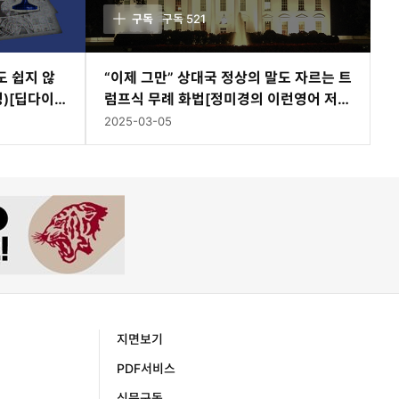
구독
구독
521
도 쉽지 않
“이제 그만” 상대국 정상의 말도 자르는 트
정)[딥다이
럼프식 무례 화법[정미경의 이런영어 저런
미국]
2025-03-05
지면보기
PDF서비스
신문구독