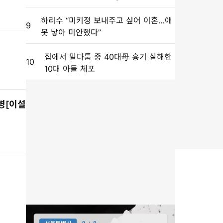
토리]
하리수 “미키정 보내주고 싶어 이혼…애
9
못 낳아 미안했다”
집에서 말다툼 중 40대母 흉기 살해한
10
10대 아들 체포
병[이설