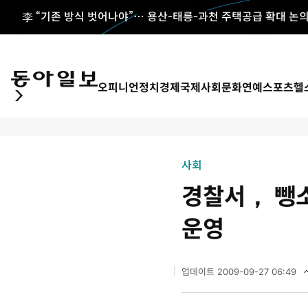
李 “기존 방식 벗어나야”… 용산-태릉-과천 주택공급 확대 논
오피니언
정치
경제
국제
사회
문화
연예
스포츠
헬
사회
경찰서， 뺑
운영
업데이트
2009-09-27 06:49
2
0