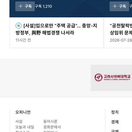
구독
구독
1,210
구독
[사설]입으로만 “주택 공급”… 중앙-지
“공천탈락
방정부, 與野 해법경쟁 나서라
상임위 문제
법정모독]
11시간 전
2026-07-28
오피니언
정치
사설
동아시론
경제
오늘과 내일
광화문에서
국제