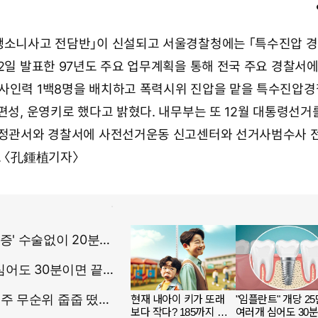
뺑소니사고 전담반」이 신설되고 서울경찰청에는 「특수진압 경
22일 발표한 97년도 주요 업무계획을 통해 전국 주요 경찰서에
사인력 1백8명을 배치하고 폭력시위 진압을 맡을 특수진압
편성, 운영키로 했다고 밝혔다. 내무부는 또 12월 대통령선거
 행정관서와 경찰서에 사전선거운동 신고센터와 선거사범수사 
. 〈孔鍾植기자〉