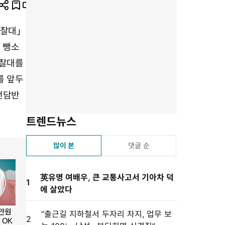
공
즐
뉴
글
프
유
겨
스
자
린
찰대」
하
찾
듣
크
트
 뺑소
기
기
기
기
설
경찰대를
정
를 앞두
전담반
트렌드뉴스
많이 본
댓글 순
英유명 여배우, 큰 교통사고서 기아차 덕
1
에 살았다
“출근길 지하철서 두자리 차지, 업무 보
2