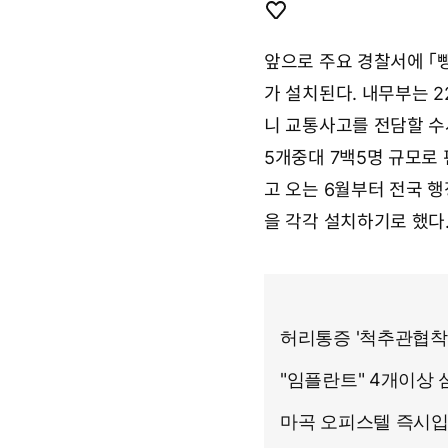
0
9
개
좋
년
아
앞으로 주요 경찰서에 「
9
요
월
가 설치된다. 내무부는 
2
7
니 교통사고를 전담할 수
일
0
5개중대 7백5명 규모로 
6
고 오는 6월부터 전국
시
4
을 각각 설치하기로 했다
9
분