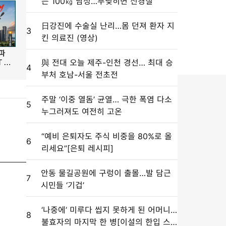
는 100㎏ 남성…부딪히면 신경질”
日강진에 수술실 난리…몸 던져 환자 지
3
킨 의료진 (영상)
與 전대 오늘 제주-인천 경선… 최대 승
4
부처 호남-서울 전초전
주말 ‘이중 열돔’ 균열… 극한 폭염 다소
5
누그러져도 여전히 고온
“예비 은퇴자도 주식 비중을 80%로 올
6
리세요”[은퇴 레시피]
안동 물길공원에 구렁이 출몰…발 담근
7
시민들 ‘기겁’
‘나중에’ 미루다 씹지 못하게 된 어머니…
8
불효자의 마지막 한 병[이설의 한입 스