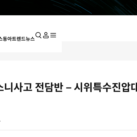
의
통
마
전
스동아
트렌드뉴스
합
이
체
검
페
메
색
이
뉴
지
펼
치
기
소니사고 전담반－시위특수진압