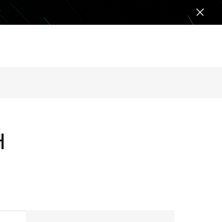
전
체
메
뉴
닫
기
대