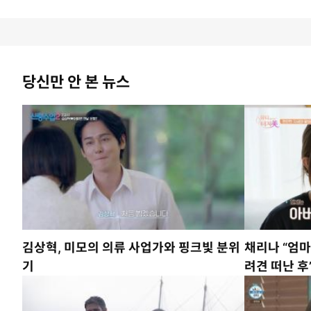
당신만 안 본 뉴스
김상혁, 미모의 의류 사업가와 핑크빛 분위
채리나 “엄
기
려견 떠난 후