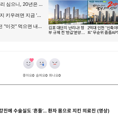
좋아요
0
슬퍼요
0
화나요
0
개
개
개
강진에 수술실도 ‘흔들’… 환자 몸으로 지킨 의료진 (영상)