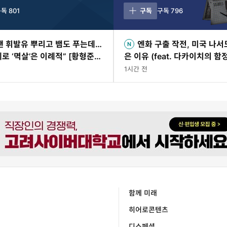
구독
801
구독
구독
796
땐 휘발유 뿌리고 뱀도 푸는데…
엔화 구출 작전, 미국 나서
로 ‘멱살’은 이례적” [황형준의
은 이유 (feat. 다카이치의 함
브]
1시간 전
함께 미래
히어로콘텐츠
디스페셜