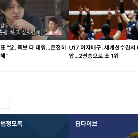
경표 “父, 족보 다 태워…온전히
U17 여자배구, 세계선수권서 대
 해”
압…2연승으로 조 1위
 법정모독
딥다이브