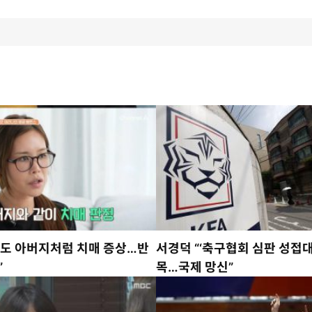
마도 아버지처럼 치매 증상…반
서경덕 “‘축구협회 심판 성접대’
”
목…국제 망신”