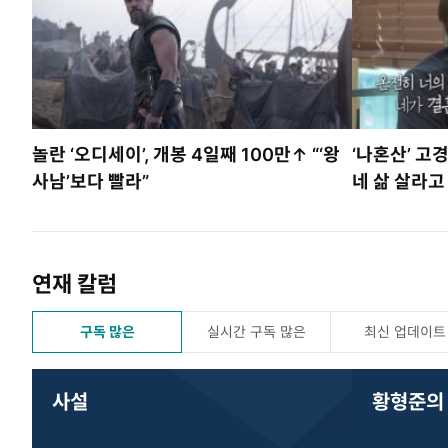
놀란 ‘오디세이’, 개봉 4일째 100만↑ “‘왕
‘나혼산’ 고
사남’보다 빨라”
네 삶 살라고
연재 칼럼
구독 많은
실시간 구독 많은
최신 업데이트
사설
황형준의