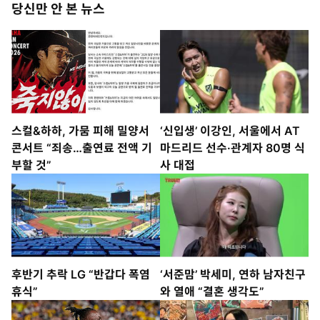
당신만 안 본 뉴스
스컬&하하, 가뭄 피해 밀양서
‘신입생’ 이강인, 서울에서 AT
콘서트 “죄송…출연료 전액 기
마드리드 선수·관계자 80명 식
부할 것”
사 대접
후반기 추락 LG “반갑다 폭염
‘서준맘’ 박세미, 연하 남자친구
휴식”
와 열애 “결혼 생각도”