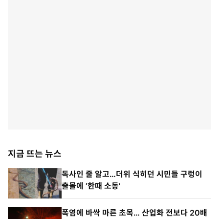
지금 뜨는 뉴스
독사인 줄 알고…더위 식히던 시민들 구렁이
출몰에 ‘한때 소동’
폭염에 바싹 마른 초목… 산업화 전보다 20배