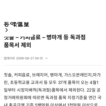
통
마
전
경제
합
이
체
칫솔－커피음료－병마개 등 독과점
검
페
메
색
이
뉴
품목서 제외
지
펼
치
업데이트
2009-09-27 04:15
기
2
0
0
칫솔, 커피음료, 브래지어, 병마개, 가스오븐레인지,마가
9
년
린, 초등학교용 교과서 등 모두 37개 품목이 오는 4월1
9
월
일부터 시장지배적(독과점)품목에서 제외된다. 22일 공
2
정거래위원회에 따르면 독과점 품목 지정기준을 연간 국
7
일
내 총공급액 기준 5백억원 이상에서 1천억원 이상으로