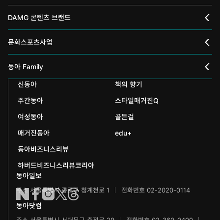
DAMG 콘텐츠 브랜드
채널A
문화스포츠사업
스포츠동아
동아 신춘문예
동아 Family
어린이동아
신동아
책의 향기
동아국악콩쿠르
인촌기념회
주간동아
스타일매거진Q
에듀동아
동아음악콩쿠르
일민미술관
여성동아
골든걸
과학동아
동아뮤지컬콩쿠르
신문박물관
매거진동아
edu+
어린이과학동아
동아비즈니스리뷰
동아무용콩쿠르
화정평화재단
하버드비즈니스리뷰코리아
수학동아
동아주니어음악콩쿠르
하서학술재단
동아일보
주소 서울특별시 종로구 청계천로 1
전화번호 02-2020-0114
어린이수학동아
동아주니어국악콩쿠르
동아닷컴
브랜더쿠
동아마라톤
주소 서울특별시 서대문구 충정로 29
전화번호 02-360-0400