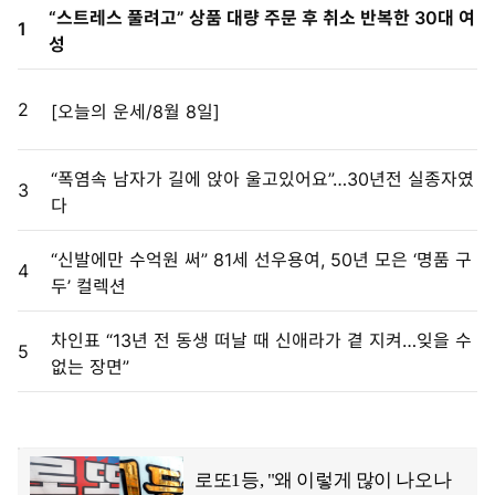
“스트레스 풀려고” 상품 대량 주문 후 취소 반복한 30대 여
1
성
2
[오늘의 운세/8월 8일]
“폭염속 남자가 길에 앉아 울고있어요”…30년전 실종자였
3
다
“신발에만 수억원 써” 81세 선우용여, 50년 모은 ‘명품 구
4
두’ 컬렉션
차인표 “13년 전 동생 떠날 때 신애라가 곁 지켜…잊을 수
5
없는 장면”