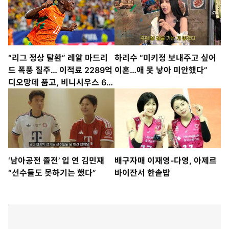
“리그 정상 탈환” 레알 마드리
하리수 “미키정 보내주고 싶어
드 폭풍 질주… 이적료 2289억
이혼…애 못 낳아 미안했다”
디오망데 품고, 비니시우스 6년
더 붙잡고
‘남아공전 졸전’ 입 연 김민재
배구자매 이재영-다영, 아제르
“선수들도 못하기는 했다”
바이잔서 한솥밥