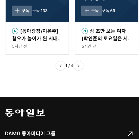
구독
구독
133
구독
구독
69
[동아광장/이은주]
삼 초만 보는 여자
혐오가 놀이가 된 시대,
[박연준의 토요일은 시
‘말리는 시누이’가 되자
가 좋아]〈54〉
5시간 전
5시간 전
1
/
4
DAMG 동아미디어 그룹