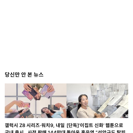
당신만 안 본 뉴스
갤럭시 Z8 시리즈·워치9, 내일
[단독]‘이집트 신화’ 웹툰으로
국내 출시…사전 판매 144만대
돌아온 홍은영 “선악구도 탈피