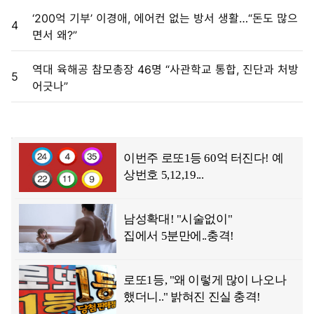
‘200억 기부’ 이경애, 에어컨 없는 방서 생활…“돈도 많으
4
면서 왜?”
역대 육해공 참모총장 46명 “사관학교 통합, 진단과 처방
5
어긋나”