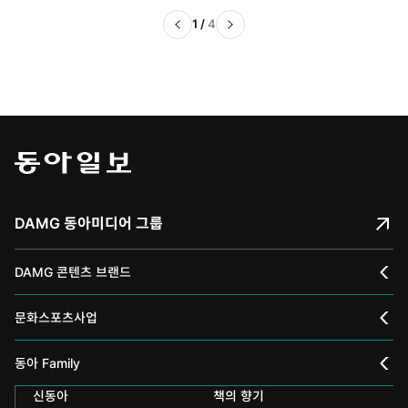
1
/
4
DAMG 동아미디어 그룹
DAMG 콘텐츠 브랜드
채널A
문화스포츠사업
스포츠동아
동아 신춘문예
동아 Family
어린이동아
신동아
책의 향기
동아국악콩쿠르
인촌기념회