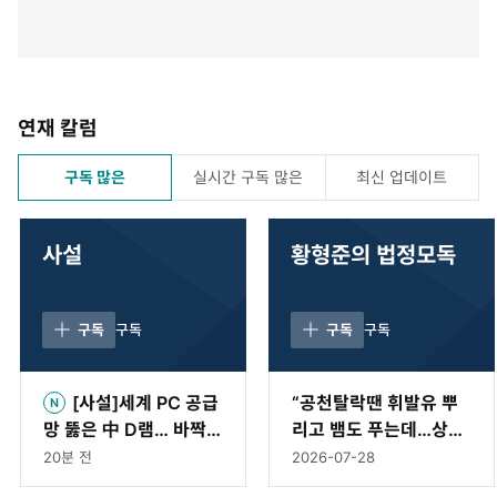
연재 칼럼
구독 많은
실시간 구독 많은
최신 업데이트
사설
황형준의 법정모독
구독
구독
구독
구독
[사설]세계 PC 공급
“공천탈락땐 휘발유 뿌
망 뚫은 中 D램… 바짝
리고 뱀도 푸는데…상임
다가온 ‘차이나 쇼크’
위 문제로 ‘멱살’은 이례
20분 전
2026-07-28
적” [황형준의 법정모독]