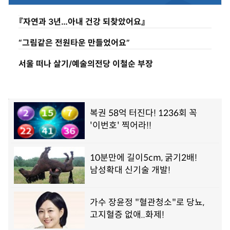
시
4
『자연과 3년…아내 건강 되찾았어요』
4
분
“그림같은 전원타운 만들었어요”
서울 떠나 살기/예술의전당 이철순 부장