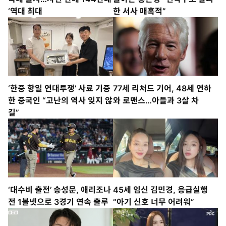
‘역대 최대
한 서사 매혹적”
‘한중 항일 연대투쟁’ 사료 기증
77세 리처드 기어, 48세 연하
한 중국인 “고난의 역사 잊지 않
와 로맨스…아들과 3살 차
길”
‘대수비 출전’ 송성문, 애리조나
45세 임신 김민경, 응급실행
전 1볼넷으로 3경기 연속 출루
“아기 신호 너무 어려워”