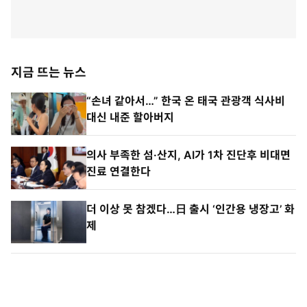
지금 뜨는 뉴스
“손녀 같아서…” 한국 온 태국 관광객 식사비
대신 내준 할아버지
의사 부족한 섬·산지, AI가 1차 진단후 비대면
진료 연결한다
더 이상 못 참겠다…日 출시 ‘인간용 냉장고’ 화
제