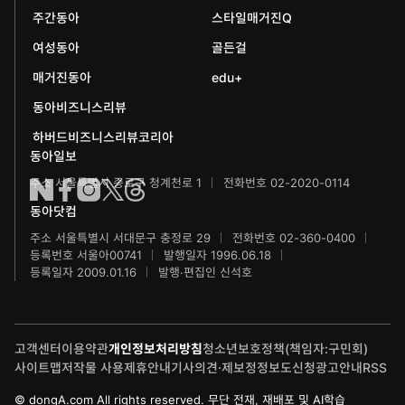
주간동아
스타일매거진Q
에듀동아
동아음악콩쿠르
일민미술관
여성동아
골든걸
과학동아
동아뮤지컬콩쿠르
신문박물관
매거진동아
edu+
어린이과학동아
동아비즈니스리뷰
동아무용콩쿠르
화정평화재단
하버드비즈니스리뷰코리아
수학동아
동아주니어음악콩쿠르
하서학술재단
동아일보
주소 서울특별시 종로구 청계천로 1
전화번호 02-2020-0114
어린이수학동아
동아주니어국악콩쿠르
동아닷컴
브랜더쿠
동아마라톤
주소 서울특별시 서대문구 충정로 29
전화번호 02-360-0400
등록번호 서울아00741
발행일자 1996.06.18
IT동아
동아연극상
등록일자 2009.01.16
발행·편집인 신석호
게임동아
LG와 함께 하는 서울국제음악콩쿠르
고객센터
이용약관
개인정보처리방침
청소년보호정책(책임자:구민회)
제주 국제사진공모전
사이트맵
저작물 사용
제휴안내
기사의견·제보
정정보도신청
광고안내
RSS
© dongA.com All rights reserved. 무단 전재, 재배포 및 AI학습