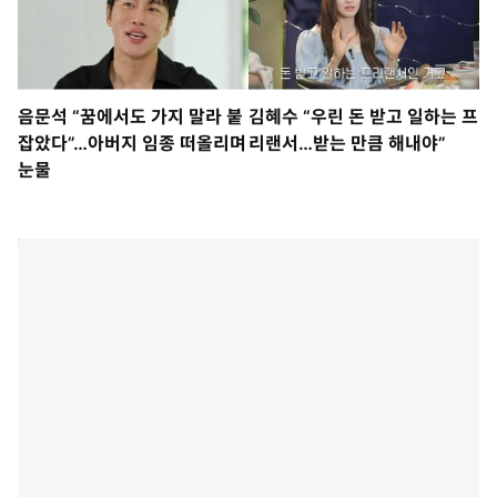
음문석 “꿈에서도 가지 말라 붙
김혜수 “우린 돈 받고 일하는 프
잡았다”…아버지 임종 떠올리며
리랜서…받는 만큼 해내야”
눈물