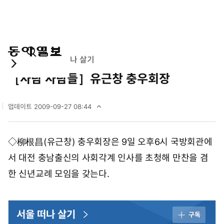
통
마
전
사람속으로
서울 떠나 살기
합
이
체
［사람 사람들］유근창 충우회장
검
페
메
색
이
뉴
지
펼
업데이트
2009-09-27 08:44
치
2
기
0
0
◇柳根昌(유근창) 충우회장은 9일 오후6시 국방회관에
9
년
서 대전 충남출신의 사회각계 인사를 초청해 만찬을 겸
9
월
한 신년교례 모임을 갖는다.
2
7
일
0
서울 떠나 살기
구독
8