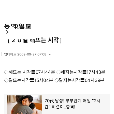
통
마
전
사회
합
이
체
［２０일 해뜨는 시각］
검
페
메
색
이
뉴
지
펼
업데이트
2009-09-27 07:08
치
2
기
0
0
◇해뜨는 시각〓07시44분 ◇해지는시각〓17시43분
9
년
◇달뜨는시각〓15시04분 ◇달지는시각〓04시39분
9
월
2
7
일
0
7