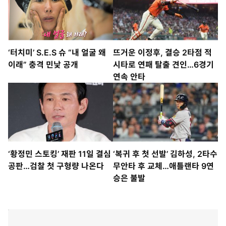
‘터치미’ S.E.S 슈 “내 얼굴 왜
뜨거운 이정후, 결승 2타점 적
이래” 충격 민낯 공개
시타로 연패 탈출 견인…6경기
연속 안타
‘황정민 스토킹’ 재판 11일 결심
‘복귀 후 첫 선발’ 김하성, 2타수
공판…검찰 첫 구형량 나온다
무안타 후 교체…애틀랜타 9연
승은 불발