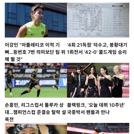
이강인 “아틀레티코 이적 기
‘4회 21득점’ 덕수고, 봉황대기
뻐…등번호 7번 의미보단 팀 위
1회전서 ‘42-0’ 콜드게임 승리
해 뛸 것”
손흥민, 리그스컵서 톨루카 상
블랙핑크, ‘오늘 데뷔 10주년’
대…챔피언스컵 준결승 탈락 설
국중박서 팬들과 만나
욕전