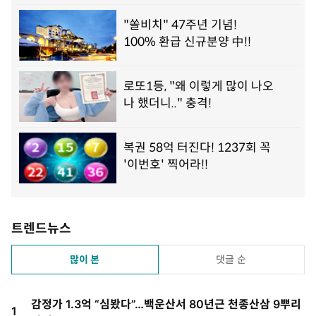
시
0
8
분
트렌드뉴스
많이 본
댓글 순
감정가 1.3억 “심봤다”…백운산서 80년근 천종산삼 9뿌리
1