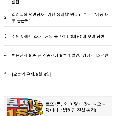
발견
회춘실험 억만장자, ‘여친 생리혈’ 냉동고 보관…“자궁 내
2
부 궁금해”
3
수원 아파트 화재…거동 불편한 90대·60대 모녀 참변
4
백운산서 80년근 천종산삼 9뿌리 발견…감정가 1.3억원
5
[오늘의 운세/8월 8일]