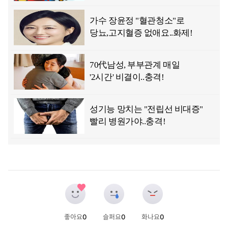
좋아요
0
슬퍼요
0
화나요
0
개
개
개