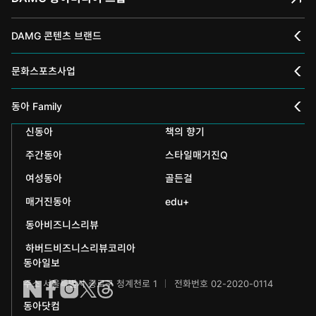
DAMG 콘텐츠 브랜드
채널A
문화스포츠사업
스포츠동아
동아 신춘문예
동아 Family
어린이동아
신동아
책의 향기
동아국악콩쿠르
인촌기념회
주간동아
스타일매거진Q
에듀동아
동아음악콩쿠르
일민미술관
여성동아
골든걸
과학동아
동아뮤지컬콩쿠르
신문박물관
매거진동아
edu+
어린이과학동아
동아비즈니스리뷰
동아무용콩쿠르
화정평화재단
하버드비즈니스리뷰코리아
수학동아
동아주니어음악콩쿠르
하서학술재단
동아일보
주소 서울특별시 종로구 청계천로 1
전화번호 02-2020-0114
어린이수학동아
동아주니어국악콩쿠르
동아닷컴