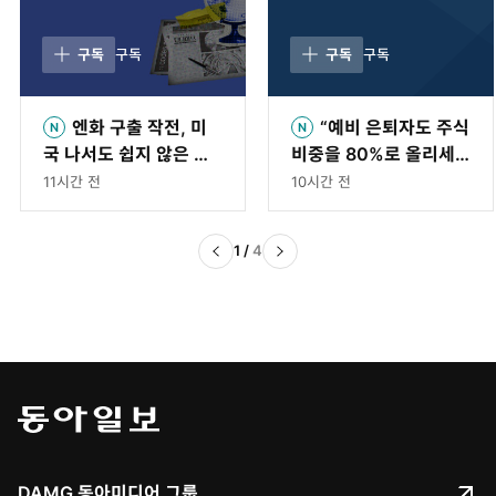
구독
구독
구독
구독
엔화 구출 작전, 미
“예비 은퇴자도 주식
국 나서도 쉽지 않은 이
비중을 80%로 올리세
유 (feat. 다카이치의 함
요”[은퇴 레시피]
11시간 전
10시간 전
정)[딥다이브]
1
/
4
DAMG 동아미디어 그룹