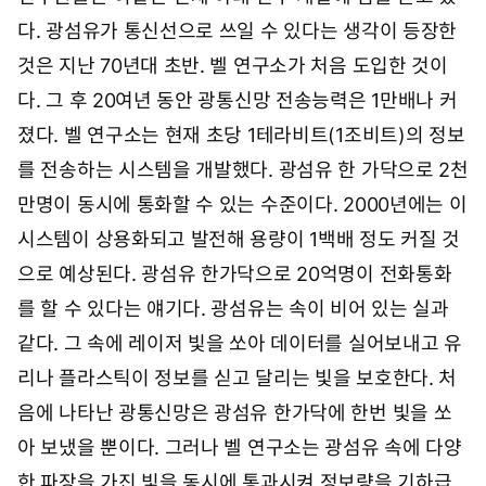
1
0
다. 광섬유가 통신선으로 쓰일 수 있다는 생각이 등장한
시
것은 지난 70년대 초반. 벨 연구소가 처음 도입한 것이
2
9
다. 그 후 20여년 동안 광통신망 전송능력은 1만배나 커
분
졌다. 벨 연구소는 현재 초당 1테라비트(1조비트)의 정보
를 전송하는 시스템을 개발했다. 광섬유 한 가닥으로 2천
만명이 동시에 통화할 수 있는 수준이다. 2000년에는 이
시스템이 상용화되고 발전해 용량이 1백배 정도 커질 것
으로 예상된다. 광섬유 한가닥으로 20억명이 전화통화
를 할 수 있다는 얘기다. 광섬유는 속이 비어 있는 실과
같다. 그 속에 레이저 빛을 쏘아 데이터를 실어보내고 유
리나 플라스틱이 정보를 싣고 달리는 빛을 보호한다. 처
음에 나타난 광통신망은 광섬유 한가닥에 한번 빛을 쏘
아 보냈을 뿐이다. 그러나 벨 연구소는 광섬유 속에 다양
한 파장을 가진 빛을 동시에 통과시켜 정보량을 기하급