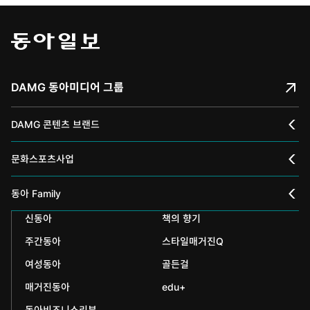
DAMG 동아미디어 그룹
DAMG 콘텐츠 브랜드
채널A
문화스포츠사업
스포츠동아
동아 신춘문예
동아 Family
어린이동아
신동아
책의 향기
동아국악콩쿠르
인촌기념회
주간동아
스타일매거진Q
에듀동아
동아음악콩쿠르
일민미술관
여성동아
골든걸
과학동아
동아뮤지컬콩쿠르
신문박물관
매거진동아
edu+
어린이과학동아
동아비즈니스리뷰