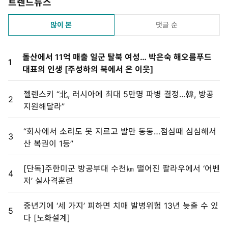
트렌드뉴스
많이 본
댓글 순
돌산에서 11억 매출 일군 탈북 여성… 박은숙 해오름푸드
1
대표의 인생 [주성하의 북에서 온 이웃]
젤렌스키 “北, 러시아에 최대 5만명 파병 결정…韓, 방공
2
지원해달라”
“회사에서 소리도 못 지르고 발만 동동…점심때 심심해서
3
산 복권이 1등”
[단독]주한미군 방공부대 수천㎞ 떨어진 팔라우에서 ‘어벤
4
저’ 실사격훈련
중년기에 ‘세 가지’ 피하면 치매 발병위험 13년 늦출 수 있
5
다 [노화설계]