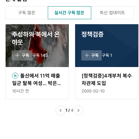
구독 많은
실시간 구독 많은
최신 업데이트
주성하의 북에서 온
정책검증
이웃
구독
구독
143
구독
구독
1
돌산에서 11억 매출
[정책검증]4개부처 복수
일군 탈북 여성… 박은숙
차관제 도입
해오름푸드 대표의 인생
10시간 전
2005-02-10
[주성하의 북에서 온 이
웃]
1
/
4