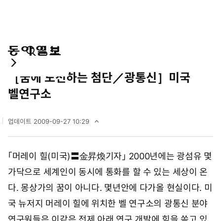
통
마
전
IT/의학
합
이
체
［꿈에 도전하는 첨단／광통신］미국
검
페
메
색
이
뉴
벨연구소
지
펼
치
업데이트
2009-09-27 10:29
기
2
0
0
「머레이 힐(미국)〓金昇煥기자」 2000년에는 광섬유 몇
9
년
가닥으로 세계인이 동시에 통화를 할 수 있는 세상이 온
9
월
다. 몽상가의 꿈이 아니다. 몇년안에 다가올 현실이다. 미
2
국 뉴저지 머레이 힐에 위치한 벨 연구소의 광통신 분야
7
일
연구원들은 이같은 전제 아래 연구 개발에 힘을 쏟고 있