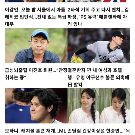
이강인, 오늘 밤 서울에서 아틀
2타석 기회 주고 다시 벤치…김
레티코 입단식…전례 없는 특급
하성, ‘PS 유력’ 애틀랜타에 자
대우
리 있나
급성뇌출혈 이진호 퇴원…“안정
결혼반지 낀 채 여성과 호텔
취하는 중”
행…유명 야구선수 불륜 의혹에
日 발칵
오타니, 캐치볼 훈련 재개…ML
손떨림 건강이상설 한승연…“목