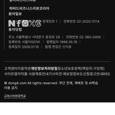
동아무용콩쿠르
화정평화재단
하버드비즈니스리뷰코리아
수학동아
동아주니어음악콩쿠르
하서학술재단
동아일보
주소 서울특별시 종로구 청계천로 1
전화번호 02-2020-0114
어린이수학동아
동아주니어국악콩쿠르
동아닷컴
브랜더쿠
동아마라톤
주소 서울특별시 서대문구 충정로 29
전화번호 02-360-0400
등록번호 서울아00741
발행일자 1996.06.18
IT동아
동아연극상
등록일자 2009.01.16
발행·편집인 신석호
게임동아
LG와 함께 하는 서울국제음악콩쿠르
고객센터
이용약관
개인정보처리방침
청소년보호정책(책임자:구민회)
제주 국제사진공모전
사이트맵
저작물 사용
제휴안내
기사의견·제보
정정보도신청
광고안내
RSS
© dongA.com All rights reserved. 무단 전재, 재배포 및 AI학습
이용 금지