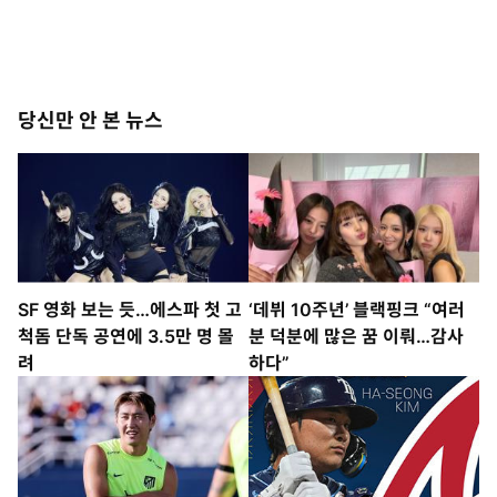
당신만 안 본 뉴스
SF 영화 보는 듯…에스파 첫 고
‘데뷔 10주년’ 블랙핑크 “여러
척돔 단독 공연에 3.5만 명 몰
분 덕분에 많은 꿈 이뤄…감사
려
하다”