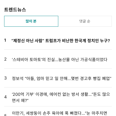
트렌드뉴스
많이 본
댓글 순
1
“제정신 아닌 사람” 트럼프가 비난한 한국계 정치인 누구?
2
‘스테비아 토마토’의 진실…농산물 아닌 가공식품이었다
3
정보석 “아들, 엄마 믿고 일 안해…몇번 경고후 빵집 폐업”
‘200억 기부’ 이경애, 에어컨 없는 방서 생활…“돈도 많으
4
면서 왜?”
이만기, 세쌍둥이 손주 육아에 푹 빠졌다…“눈 마주치면
5