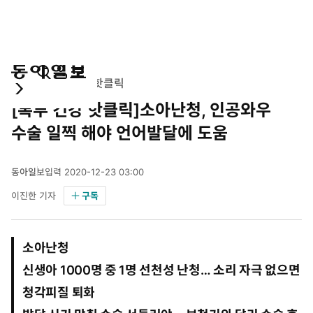
통
마
전
IT/의학
톡투 건강 핫클릭
합
이
체
[톡투 건강 핫클릭]소아난청, 인공와우
검
페
메
색
이
뉴
수술 일찍 해야 언어발달에 도움
지
펼
치
동아일보
입력
2020-12-23 03:00
기
2
이진한 기자
구독
0
2
0
년
소아난청
1
2
신생아 1000명 중 1명 선천성 난청… 소리 자극 없으면
월
청각피질 퇴화
2
3