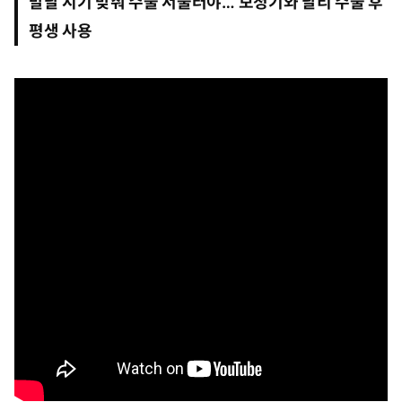
발달 시기 맞춰 수술 서둘러야… 보청기와 달리 수술 후
일
0
평생 사용
3
시
0
0
분