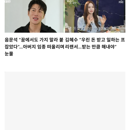
음문석 “꿈에서도 가지 말라 붙
김혜수 “우린 돈 받고 일하는 프
잡았다”…아버지 임종 떠올리며
리랜서…받는 만큼 해내야”
눈물