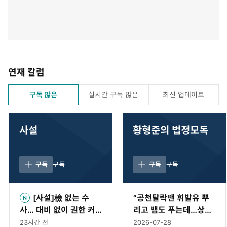
연재 칼럼
구독 많은
실시간 구독 많은
최신 업데이트
사설
황형준의 법정모독
구독
구독
구독
구독
[사설]檢 없는 수
“공천탈락땐 휘발유 뿌
사… 대비 없이 권한 커
리고 뱀도 푸는데…상임
진 경찰이 책임 감당하겠
위 문제로 ‘멱살’은 이례
23시간 전
2026-07-28