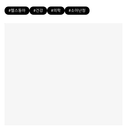
#헬스동아
#건강
#의학
#소아난청