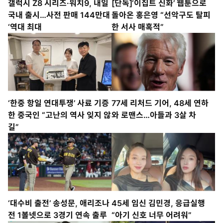
갤럭시 Z8 시리즈·워치9, 내일
[단독]‘이집트 신화’ 웹툰으로
국내 출시…사전 판매 144만대
돌아온 홍은영 “선악구도 탈피
‘역대 최대
한 서사 매혹적”
‘한중 항일 연대투쟁’ 사료 기증
77세 리처드 기어, 48세 연하
한 중국인 “고난의 역사 잊지 않
와 로맨스…아들과 3살 차
길”
‘대수비 출전’ 송성문, 애리조나
45세 임신 김민경, 응급실행
전 1볼넷으로 3경기 연속 출루
“아기 신호 너무 어려워”