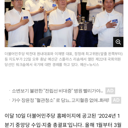
1
4
시
0
2
분
크
게
더불어민주당 박찬대 원내대표와 이재명 대표, 정청래 최고위원(앞줄 왼쪽부터)
등 지도부가 22일 오후 충남 예산군 스플라스 리솜에서 열린 제22대 국회의원
보
당선인 워크숍에서 국기에 대한 경례를 하고 있다. 예산=뉴시스
기
이달 10일 더불어민주당 홈페이지에 공고된 ‘2024년 1
분기 중앙당 수입·지출 총괄표’입니다. 올해 1월부터 3월