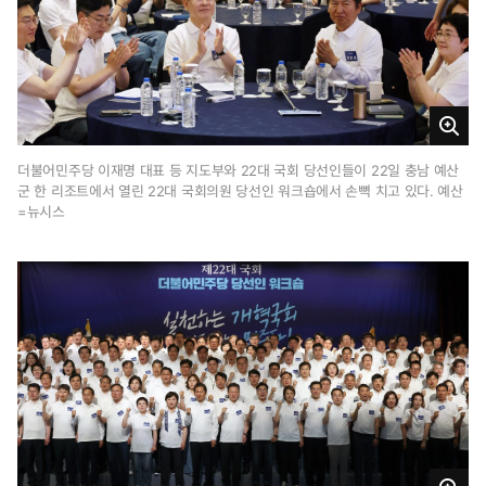
크
게
더불어민주당 이재명 대표 등 지도부와 22대 국회 당선인들이 22일 충남 예산
군 한 리조트에서 열린 22대 국회의원 당선인 워크숍에서 손뼉 치고 있다. 예산
보
=뉴시스
기