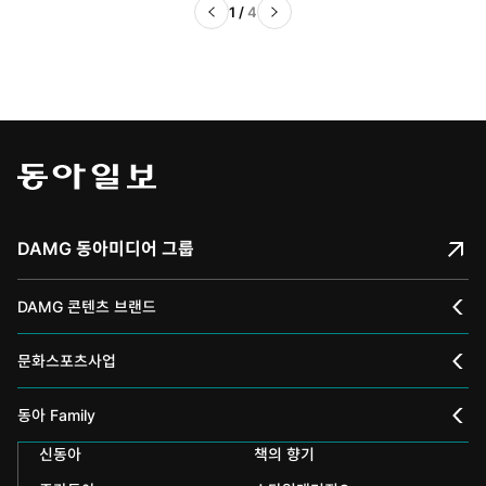
1
/
4
DAMG 동아미디어 그룹
DAMG 콘텐츠 브랜드
채널A
문화스포츠사업
스포츠동아
동아 신춘문예
동아 Family
어린이동아
신동아
책의 향기
동아국악콩쿠르
인촌기념회