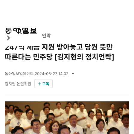
통
마
전
정치
김지현의 정치언락
합
이
체
247억 세금 지원 받아놓고 당원 뜻만
검
페
메
색
이
뉴
따른다는 민주당 [김지현의 정치언락]
지
펼
치
동아일보
업데이트
2024-05-27 14:02
기
2
김지현 논설위원
구독
0
2
4
년
5
월
2
7
일