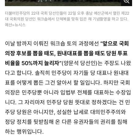
크
게
더불어민주당의 22대 국회 당선인들이 22일 오후 충남 예산군에서 열린 제22
대 국회의원 당선인 워크숍에서 단체복을 맞춰 입은 채 기념촬영을 하고 있다.
보
예산=뉴시스
기
이날 밤까지 이뤄진 워크숍 토의 과정에선
“앞으로 국회
의장 후보를 뽑을 때도, 원내대표를 뽑을 때도 당원 투표
비율을 50%까지 늘리자”
(양문석 당선인)는 주장도 나왔
다고 합니다. 솔직히 민주당이 자기들 당 대표나 원내대
표를 어떻게 뽑든 그건 알아서 할 일입니다. 하지만 국회
의장은 민주당뿐 아니라 입법부 전체를 대표하는 수장입
니다. 그 자리마저 민주당 당원 뜻대로 정하겠다는 건 민
주당 당원은 아니지만, 성실한 납세로 대의민주주의와
정당 정치를 뒷받침해 온 다른 유권자들의 권리를 침해
하는 행위입니다.