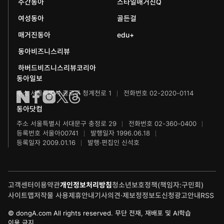
주간동아
스타일매거진Q
에듀동아
동아음악콩쿠르
일민미술관
여성동아
골든걸
과학동아
동아뮤지컬콩쿠르
신문박물관
매거진동아
edu+
어린이과학동아
동아비즈니스리뷰
동아무용콩쿠르
화정평화재단
하버드비즈니스리뷰코리아
수학동아
동아주니어음악콩쿠르
하서학술재단
동아일보
주소 서울특별시 종로구 청계천로 1
전화번호 02-2020-0114
어린이수학동아
동아주니어국악콩쿠르
동아닷컴
브랜더쿠
동아마라톤
주소 서울특별시 서대문구 충정로 29
전화번호 02-360-0400
등록번호 서울아00741
발행일자 1996.06.18
IT동아
동아연극상
등록일자 2009.01.16
발행·편집인 신석호
게임동아
LG와 함께 하는 서울국제음악콩쿠르
고객센터
이용약관
개인정보처리방침
청소년보호정책(책임자:구민회)
제주 국제사진공모전
사이트맵
저작물 사용
제휴안내
기사의견·제보
정정보도신청
광고안내
RSS
© dongA.com All rights reserved. 무단 전재, 재배포 및 AI학습
이용 금지