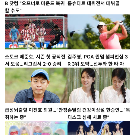
B 닷컴 “오프너로 마운드 복귀
름슈타트 데뷔전서 데뷔골
할 수도”
스토크 배준호, 시즌 첫 공식전
김주형, PGA 윈덤 챔피언십 3
서 도움…리그컵서 2-0 승리
R 3위 도약…선두와 한 타 차
급성뇌출혈 이진호 퇴원…“안정
손떨림 건강이상설 한승연…“목
취하는 중”
디스크 심해 치료 중”