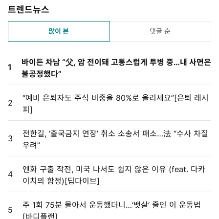
트렌드뉴스
많이 본
댓글 순
바이든 차남 “父, 암 전이돼 고통스럽게 투병 중…내 사면은
1
불공정했다”
“예비 은퇴자도 주식 비중을 80%로 올리세요”[은퇴 레시
2
피]
전한길, ‘출국금지 연장’ 취소 소송서 패소…法 “수사 차질
3
우려”
엔화 구출 작전, 미국 나서도 쉽지 않은 이유 (feat. 다카
4
이치의 함정)[딥다이브]
주 1회 75분 몰아서 운동했더니…‘뱃살’ 줄인 이 운동법
5
[바디플랜]