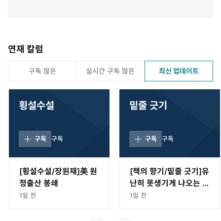
연재 칼럼
구독 많은
실시간 구독 많은
최신 업데이트
횡설수설
밑줄 긋기
구독
구독
구독
구독
[횡설수설/장원재]美 원
[책의 향기/밑줄 긋기]유
정출산 봉쇄
난히 못생기게 나오는 카
메라
1일 전
1일 전