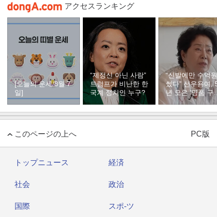
アクセスランキング
“제정신 아닌 사람”
“신발에만 수억
[오늘의 운세/8월 7
트럼프가 비난한 한
썼다” 선우용여, 
일]
국계 정치인 누구?
년 모은 ‘명품 구
컬렉션
このページの上へ
PC版
トップニュース
経済
社会
政治
国際
スポ-ツ