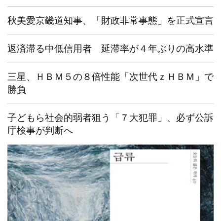
秋美愛京畿道知事、「財政非常事態」を正式宣言
返済滞る中低信用者 延滞率が４年ぶりの高水準
三星、ＨＢＭ５の８倍性能「次世代ｚＨＢＭ」で
勝負
子どもら社会的弱者狙う「７大犯罪」、必ず公訴
庁検事が判断へ