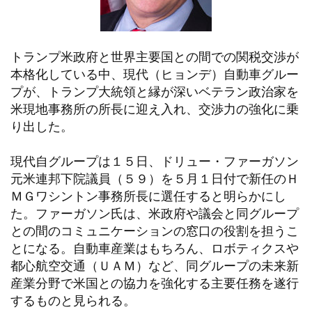
トランプ米政府と世界主要国との間での関税交渉が
本格化している中、現代（ヒョンデ）自動車グルー
プが、トランプ大統領と縁が深いベテラン政治家を
米現地事務所の所長に迎え入れ、交渉力の強化に乗
り出した。
現代自グループは１５日、ドリュー・ファーガソン
元米連邦下院議員（５９）を５月１日付で新任のＨ
ＭＧワシントン事務所長に選任すると明らかにし
た。ファーガソン氏は、米政府や議会と同グループ
との間のコミュニケーションの窓口の役割を担うこ
とになる。自動車産業はもちろん、ロボティクスや
都心航空交通（ＵＡＭ）など、同グループの未来新
産業分野で米国との協力を強化する主要任務を遂行
するものと見られる。