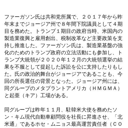
ファーガソン氏は共和党所属で、２０１７年から昨
年末までジョージア州で８年間下院議員として４期
目を務めた。トランプ１期目の政府当時、米国内の
製造業復興と雇用創出、税制改革など主要政策を支
持し推進した。ファーガソン氏は、製造業基盤の強
化のためのトランプ政府の立法活動にも参加し、ト
ランプ大統領が２０２０年１２月の大統領選挙の結
果を不服として提起した訴訟を公に支持したりもし
た。氏の政治的舞台がジョージアであることも、今
回の所長選任の背景となった。ジョージア州には、
同グループのメタプラントアメリカ（ＨＭＧＭＡ）
と起亜（キア）工場がある。
同グループは昨年１１月、駐韓米大使を務めたソ
ン・キム現代自動車顧問役を社長に昇進させ、「北
米通」であるホセ・ムニョス最高運営責任者（ＣＯ