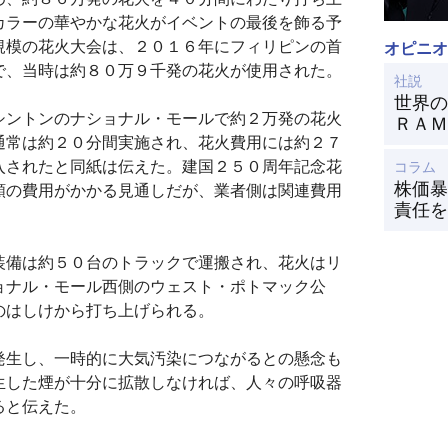
カラーの華やかな花火がイベントの最後を飾る予
規模の花火大会は、２０１６年にフィリピンの首
オピニオ
で、当時は約８０万９千発の花火が使用された。
社説
世界の
シントンのナショナル・モールで約２万発の花火
ＲＡＭ
通常は約２０分間実施され、花火費用には約２７
入されたと同紙は伝えた。建国２５０周年記念花
コラム
株価暴
額の費用がかかる見通しだが、業者側は関連費用
責任を
装備は約５０台のトラックで運搬され、花火はリ
ョナル・モール西側のウェスト・ポトマック公
のはしけから打ち上げられる。
発生し、一時的に大気汚染につながるとの懸念も
生した煙が十分に拡散しなければ、人々の呼吸器
ると伝えた。