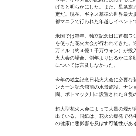
げると明らかにした。また、星条旗
定だ。現在、ギネス基準の世界最大
都マニラで行われた年越しイベント
米国では毎年、独立記念日に首都ワ
を使った花火大会が行われてきた。
万ドル（約４億１千万ウォン）が投
火大会の場合、例年よりはるかに多
については言及しなかった。
今年の独立記念日花火大会に必要な
ンカーン記念館前の水景施設、ナシ
園、ポトマック川に設置された８隻
超大型花火大会によって大量の煙が
出ている。同紙は、花火の爆発で発
の健康に悪影響を及ぼす可能性があ