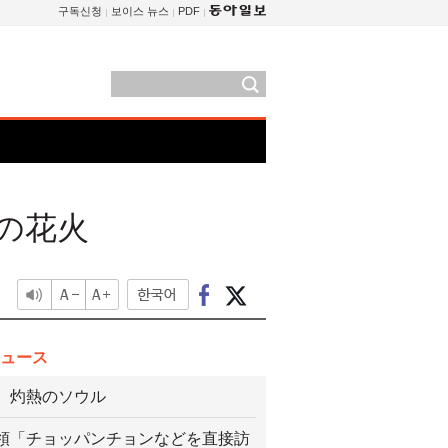
구독신청
보이스 뉴스
PDF
の花火
ュース
、灼熱のソウル
領「チョッパンチョンなどを直接訪