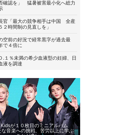
否確認を」 猛暑被害最小化へ総力
示
長官「最大の競争相手は中国 全産
５２時間制の見直しを」
の空前の好況で経常黒字が過去最
年で４倍に
０.１％未満の希少血液型の妊婦、日
血液を調達
ay Kidsが１０枚目のミニアルバム
たな音楽への挑戦、苦労以上に学ぶ