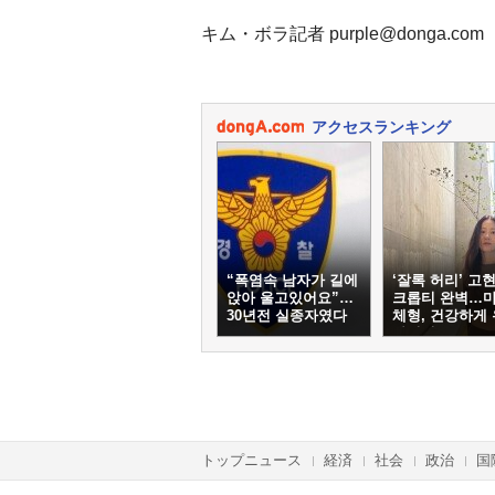
キム・ボラ記者 purple@donga.com
アクセスランキング
“폭염속 남자가 길에
‘잘록 허리’ 고현
앉아 울고있어요”…
크롭티 완벽…
30년전 실종자였다
체형, 건강하게
하려면
トップニュース
経済
社会
政治
国