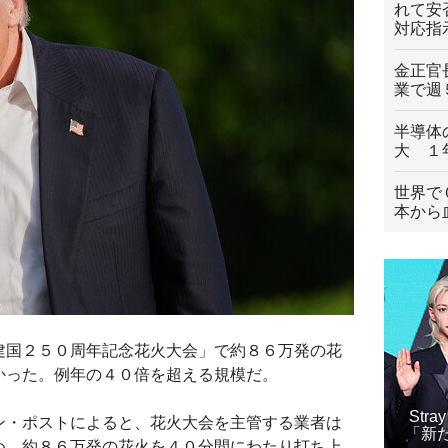
れて安
対応指
金正官
業で週
半導体
大 １
世界で
本から
建国２５０周年記念花火大会」で約８６万発の花
かった。例年の４０倍を超える規模だ。
Str
ン・ポストによると、花火大会を主管する業者は
「新
め、約８６万発の花火を４０分間にわたり打ち上