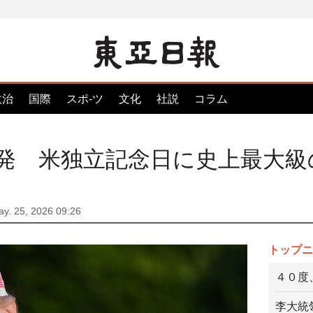
政治
国際
スポ-ツ
文化
社説
コラム
発 米独立記念日に史上最大級
y. 25, 2026 09:26
トップニ
４０度
李大統