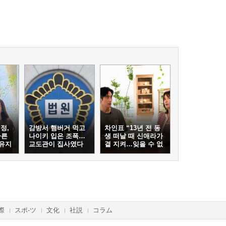
정,
감방서 햄버거 먹고
차인표 “13년 전 동
마른
나이키 입은 조폭…
생 떠날 때 신애라가
 유지
교도관이 집사였다
곁 지켜…잊을 수 없
는 장면”
際
スポ-ツ
文化
社説
コラム