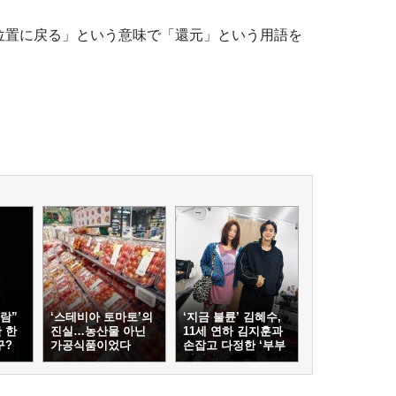
位置に戻る」という意味で「還元」という用語を
람”
‘스테비아 토마토’의
‘지금 불륜’ 김혜수,
 한
진실…농산물 아닌
11세 연하 김지훈과
구?
가공식품이었다
손잡고 다정한 ‘부부
케미’