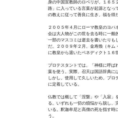
身の中国宣教師のロベリが、１６５
路」に入っている言葉が起源となっ
の教えに従って善良に生き、福を得
２００５年４月にローマ教皇のヨハ
会は大人物がこの世を去る時に一般
一部のマスコミは逝去を書いたりも
だ。２００９年２月、金寿煥（キム
に教皇から退いたベネディクト１６
プロテスタントでは、「神様に呼ば
葉を使う。実際、召天は国語辞典に
しかし、使用して久しいため、プロ
に定着している。
仏教では概して「涅槃」や「入寂」
る。いずれも一切の煩悩から脱し、
いる。釈迦牟尼と高僧の死を指す時
う。