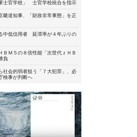
軍士官学校」 士官学校統合を指示
京畿道知事、「財政非常事態」を正
る中低信用者 延滞率が４年ぶりの
ＨＢＭ５の８倍性能「次世代ｚＨＢ
勝負
ら社会的弱者狙う「７大犯罪」、必
庁検事が判断へ