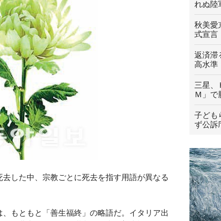
れぬ陸
秋美愛
式宣言
返済滞
高水準
三星、
Ｍ」で
子ども
ず公訴
死去した中、宗教ごとに死去を指す用語が異なる
は、もともと「善生福終」の略語だ。イタリア出