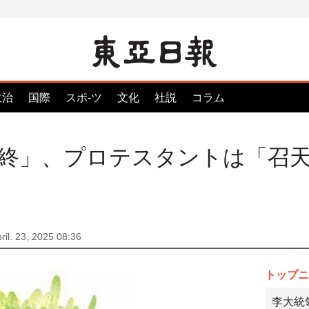
政治
国際
スポ-ツ
文化
社説
コラム
終」、プロテスタントは「召
ril. 23, 2025 08:36
トップニ
李大統