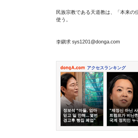
民族宗教である天道教は、「本来の
使う。
李鎭求 sys1201@donga.com
アクセスランキング
정보석 “아들, 엄마
“제정신 아닌 사
믿고 일 안해…몇번
트럼프가 비난한
경고후 빵집 폐업”
국계 정치인 누