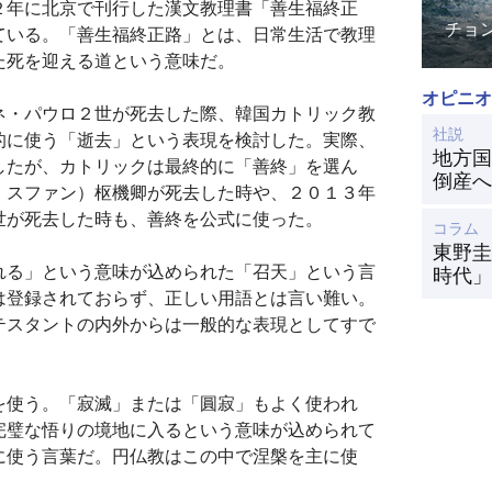
２年に北京で刊行した漢文教理書「善生福終正
チョ
ている。「善生福終正路」とは、日常生活で教理
た死を迎える道という意味だ。
オピニオ
ネ・パウロ２世が死去した際、韓国カトリック教
社説
的に使う「逝去」という表現を検討した。実際、
地方国
したが、カトリックは最終的に「善終」を選ん
倒産へ
・スファン）枢機卿が死去した時や、２０１３年
世が死去した時も、善終を公式に使った。
コラム
東野圭
れる」という意味が込められた「召天」という言
時代」
は登録されておらず、正しい用語とは言い難い。
テスタントの内外からは一般的な表現としてすで
を使う。「寂滅」または「圓寂」もよく使われ
完璧な悟りの境地に入るという意味が込められて
に使う言葉だ。円仏教はこの中で涅槃を主に使