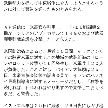
武装勢力を操って中東戦争に介入しようとするイラ
ンに対して警告を送ったものとみられる。
ＡＰ通信は、米高官を引用し、「Ｆ-１６戦闘機２
機が、シリアのアブ・カマルでＩＲＧＣおよび武器
弾薬貯蔵施設を攻撃した」と伝えた。
米国防総省によると、最近１０日間、イラクとシリ
アの駐留米軍に対するこの地域の武装組織のドロー
ンやロケット攻撃が１６回発生し、米軍兵士２０人
が負傷した。これに対し、バイデン大統領は２５
日、米豪首脳会談後の記者会見で、イランのハメネ
イ最高指導者に対するメッセージだとし、「攻撃を
続ければ、われわれはやり返すので覚悟しておくべ
きだ」と警告した。
イスラエル軍は２５日に続き、２６日夜にもガザ地