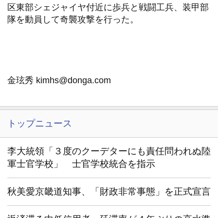
区東部シェジャイヤ付近に歩兵と戦闘工兵、装甲部
隊を動員して奇襲攻撃を行った。
金玹秀 kimhs@donga.com
トップニュース
李大統領「３度のクーデターにも責任問われぬ陸
軍士官学校」 士官学校統合を指示
秋美愛京畿道知事、「財政非常事態」を正式宣言