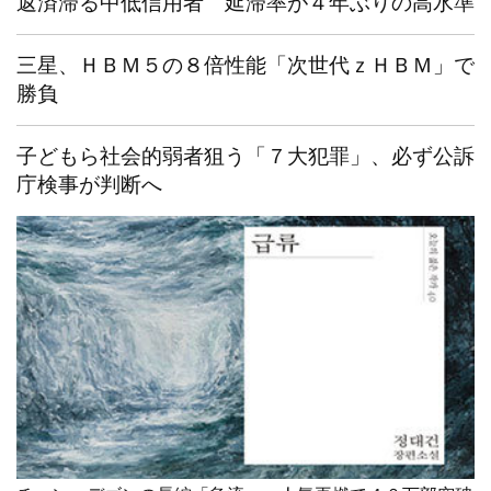
返済滞る中低信用者 延滞率が４年ぶりの高水準
三星、ＨＢＭ５の８倍性能「次世代ｚＨＢＭ」で
勝負
子どもら社会的弱者狙う「７大犯罪」、必ず公訴
庁検事が判断へ