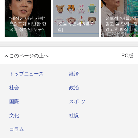
“제정신 아닌 사람”
정보석 “아들, 엄
트럼프가 비난한 한
[오늘의 운세/8월 7
믿고 일 안해…
국계 정치인 누구?
일]
경고후 빵집 폐업
このページの上へ
PC版
トップニュース
経済
社会
政治
国際
スポ-ツ
文化
社説
コラム