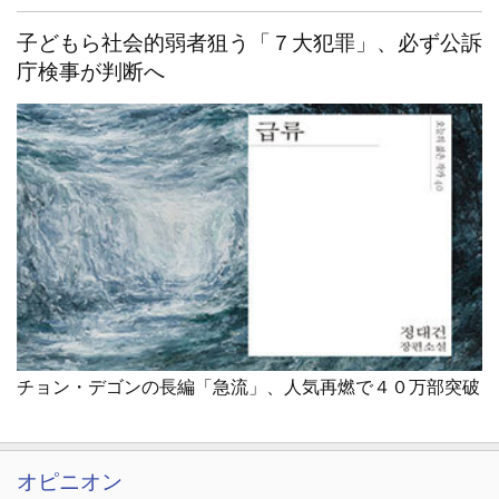
子どもら社会的弱者狙う「７大犯罪」、必ず公訴
庁検事が判断へ
チョン・デゴンの長編「急流」、人気再燃で４０万部突破
オピニオン