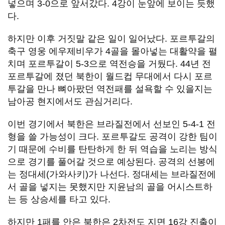
넣으며 3-0으로 앞서갔다. 4강이 눈앞에 보이는 듯했
다.
하지만 이후 거짓말 같은 일이 일어났다. 포르투갈의
축구 영웅 에우제비우가 4골을 몰아넣는 대활약을 펼
치며 포르투갈이 5-3으로 역전승을 거뒀다. 44년 전
포르투갈에 졌던 북한이 월드컵 무대에서 다시 포르
투갈을 만나 뼈아팠던 역전패를 설욕할 수 있을지는
남아공 현지에서도 관심거리다.
이번 경기에서 북한은 브라질전에서 선보인 5-4-1 전
형을 쓸 가능성이 크다. 포르투갈도 공격이 강한 팀이
기 때문에 수비를 탄탄하게 한 뒤 역습을 노리는 방식
으로 경기를 풀어갈 것으로 예상된다. 공격의 선봉에
는 정대세(가와사키)가 나선다. 정대세는 브라질전에
서 골을 넣지는 못했지만 지윤남의 골을 어시스트하
는 등 상승세를 타고 있다.
하지만 1패를 안은 북한은 2차전도 지면 16강 진출이