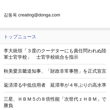
김동욱 creating@donga.com
トップニュース
李大統領「３度のクーデターにも責任問われぬ陸
軍士官学校」 士官学校統合を指示
秋美愛京畿道知事、「財政非常事態」を正式宣言
返済滞る中低信用者 延滞率が４年ぶりの高水準
三星、ＨＢＭ５の８倍性能「次世代ｚＨＢＭ」で
勝負