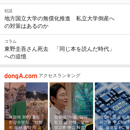
社説
地方国立大学の無償化推進 私立大学倒産へ
の対策はあるのか
コラム
東野圭吾さん死去 「同じ本を読んだ時代」
への追憶
アクセスランキング
폭염에 30만 몰린
정보석 “아들, 엄마
메모리 품귀 빈틈
한강수영장…“성행
믿고 일 안해…몇번
파고든 中 CXMT
위 묘사 음악 막아
경고후 빵집 폐업”
칩, 글로벌 PC 