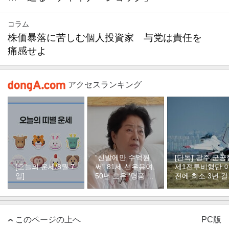
コラム
株価暴落に苦しむ個人投資家 与党は責任を
痛感せよ
アクセスランキング
“신발에만 수억원
[단독]“광주 군공
[오늘의 운세/8월 7
써” 81세 선우용여,
제1전투비행단 
일]
50년 모은 ‘명품 구
전에 최소 3년 
두’ 컬렉션
듯”
このページの上へ
PC版