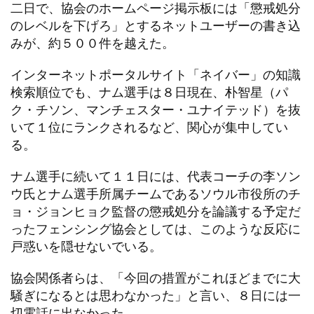
二日で、協会のホームページ掲示板には「懲戒処分
のレベルを下げろ」とするネットユーザーの書き込
みが、約５００件を越えた。
インターネットポータルサイト「ネイバー」の知識
検索順位でも、ナム選手は８日現在、朴智星（パ
ク・チソン、マンチェスター・ユナイテッド）を抜
いて１位にランクされるなど、関心が集中してい
る。
ナム選手に続いて１１日には、代表コーチの李ソン
ウ氏とナム選手所属チームであるソウル市役所のチ
ョ・ジョンヒョク監督の懲戒処分を論議する予定だ
ったフェンシング協会としては、このような反応に
戸惑いを隠せないでいる。
協会関係者らは、「今回の措置がこれほどまでに大
騒ぎになるとは思わなかった」と言い、８日には一
切電話に出なかった。