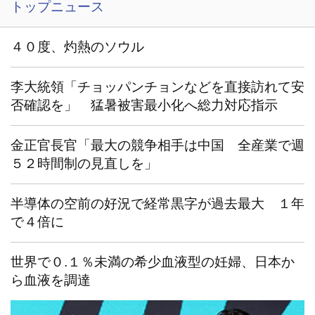
トップニュース
４０度、灼熱のソウル
李大統領「チョッパンチョンなどを直接訪れて安
否確認を」 猛暑被害最小化へ総力対応指示
金正官長官「最大の競争相手は中国 全産業で週
５２時間制の見直しを」
半導体の空前の好況で経常黒字が過去最大 １年
で４倍に
世界で０.１％未満の希少血液型の妊婦、日本か
ら血液を調達