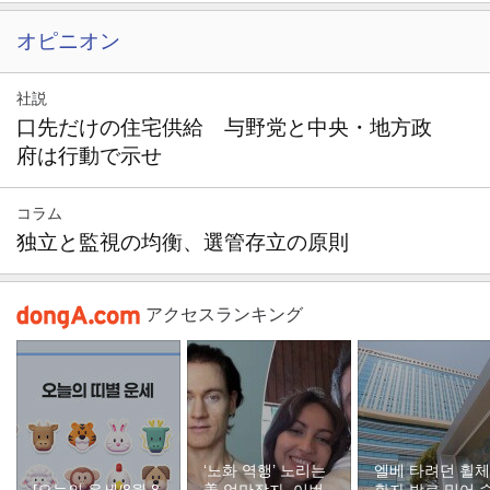
オピニオン
社説
口先だけの住宅供給 与野党と中央・地方政
府は行動で示せ
コラム
独立と監視の均衡、選管存立の原則
アクセスランキング
‘노화 역행’ 노리는
엘베 타려던 휠