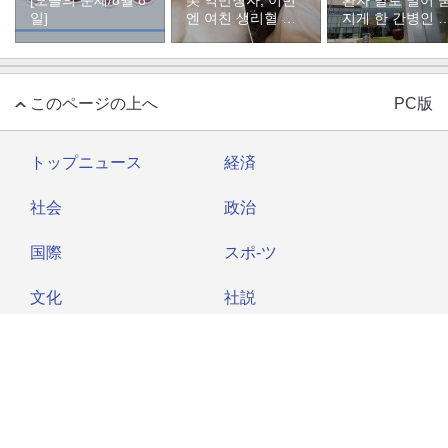
[오늘의 운세/8월 8
美 억만장자, 이번
환자 발로 밀어 
일]
엔 여친 생리혈 냉
지게 한 간병인 
동 보관
유, 이유는
このページの上へ
PC版
トップニュース
経済
社会
政治
国際
スポ-ツ
文化
社説
コラム
About Dong-A Ilbo
Copyright by donga.com All rights reserved.