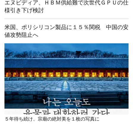
エヌビディア、ＨＢＭ供給難で次世代ＧＰＵの仕
様引き下げ検討
米国、ポリシリコン製品に１５％関税 中国の安
値攻勢阻止へ
５年待ち続け、宗廟の絶対美を１枚の写真に