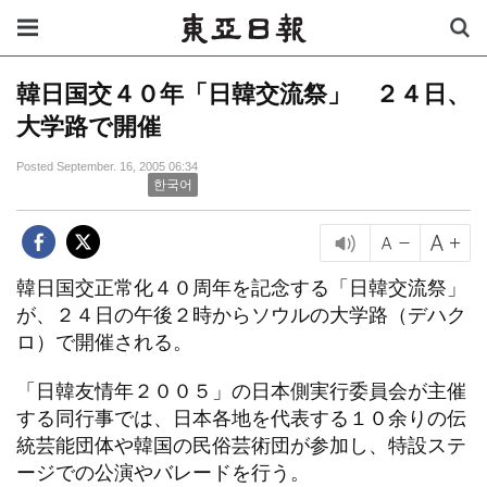
韓日国交４０年「日韓交流祭」 ２４日、
大学路で開催
Posted September. 16, 2005 06:34
한국어
韓日国交正常化４０周年を記念する「日韓交流祭」
が、２４日の午後２時からソウルの大学路（デハク
ロ）で開催される。
「日韓友情年２００５」の日本側実行委員会が主催
する同行事では、日本各地を代表する１０余りの伝
統芸能団体や韓国の民俗芸術団が参加し、特設ステ
ージでの公演やバレードを行う。