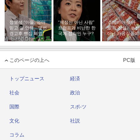
정보석 “아들, 엄마
“제정신 아닌 사람”
‘스테비아 토마
믿고 일 안해…몇번
트럼프가 비난한 한
토’의 진실…농
경고후 빵집 폐업”
국계 정치인 누구?
아닌 가공식품이
다
このページの上へ
PC版
トップニュース
経済
社会
政治
国際
スポ-ツ
文化
社説
コラム