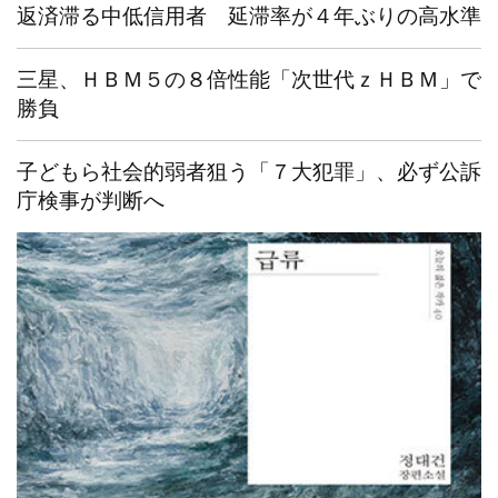
返済滞る中低信用者 延滞率が４年ぶりの高水準
三星、ＨＢＭ５の８倍性能「次世代ｚＨＢＭ」で
勝負
子どもら社会的弱者狙う「７大犯罪」、必ず公訴
庁検事が判断へ