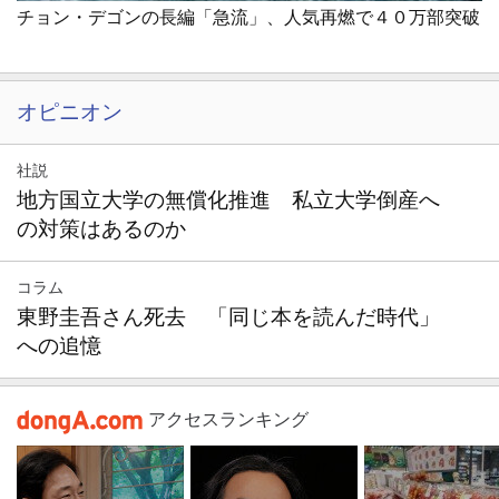
チョン・デゴンの長編「急流」、人気再燃で４０万部突破
オピニオン
社説
地方国立大学の無償化推進 私立大学倒産へ
の対策はあるのか
コラム
東野圭吾さん死去 「同じ本を読んだ時代」
への追憶
アクセスランキング