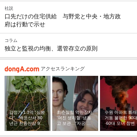
社説
口先だけの住宅供給 与野党と中央・地方政
府は行動で示せ
コラム
独立と監視の均衡、選管存立の原則
アクセスランキング
감정가 1.3억 “심봤
회춘실험 억만장자,
수원 아파트 화
다”…백운산서 80
‘여친 생리혈’ 냉동
거동 불편한 90
년근 천종산삼 9뿌
고 보관…“자궁 내
·60대 모녀 참변
리 발견
부 궁금해”