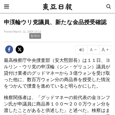
申渓輪ウリ党議員、新たな金品授受確認
Posted March. 11, 2004 23:12
한국어
最高検察庁中央捜査部（安大煕部長）は１１日、ヨ
ルリン・ウリ党の申渓輪（シン・ゲリュン）議員が
貸付け業者のグッドマネーから３億ウォンを受け取
った他に、数百万ウォン分の商品券を授受した情況
をつかんで捜査を進めていると明らかにした。
検察関係者は、「グッドマネーの前代表の金ヨンフ
ン氏が申議員に商品券１００〜２００万ウォン分を
渡したことがあると供述した」と述べた。検察はま