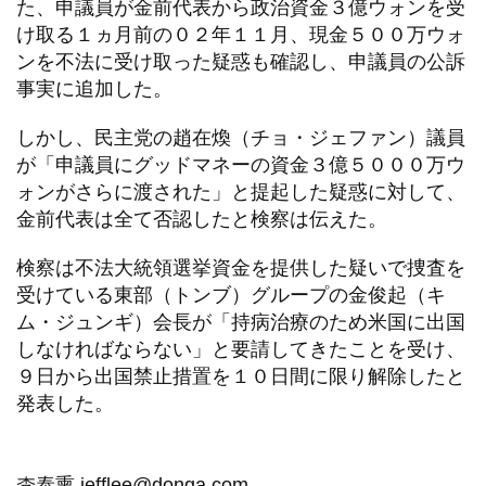
た、申議員が金前代表から政治資金３億ウォンを受
け取る１ヵ月前の０２年１１月、現金５００万ウォ
ンを不法に受け取った疑惑も確認し、申議員の公訴
事実に追加した。
しかし、民主党の趙在煥（チョ・ジェファン）議員
が「申議員にグッドマネーの資金３億５０００万ウ
ォンがさらに渡された」と提起した疑惑に対して、
金前代表は全て否認したと検察は伝えた。
検察は不法大統領選挙資金を提供した疑いで捜査を
受けている東部（トンブ）グループの金俊起（キ
ム・ジュンギ）会長が「持病治療のため米国に出国
しなければならない」と要請してきたことを受け、
９日から出国禁止措置を１０日間に限り解除したと
発表した。
李泰熏 jefflee@donga.com