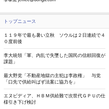
トップニュース
１１９年で最も暑い立秋 ソウルは２日連続で４
０度前後
李大統領「軍、内乱で失墜した国民の信頼回復が
課題」
最大野党「不動産地獄の主犯は李政権」 与党
「口先で供給叫ばず法案に協力を」
エヌビディア、ＨＢＭ供給難で次世代ＧＰＵの仕
様引き下げ検討