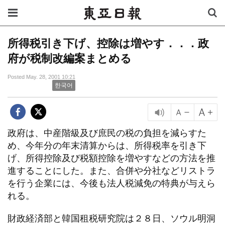
所得税引き下げ、控除は増やす．．．政
府が税制改編案まとめる
Posted May. 28, 2001 10:21
한국어
政府は、中産階級及び庶民の税の負担を減らすた
め、今年分の年末清算からは、所得税率を引き下
げ、所得控除及び税額控除を増やすなどの方法を推
進することにした。また、合併や分社などリストラ
を行う企業には、今後も法人税減免の特典が与えら
れる。
財政経済部と韓国租税研究院は２８日、ソウル明洞