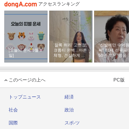
アクセスランキング
‘잘록 허리’ 고현정,
“신발에만 수억
[오늘의 운세/8월 8
크롭티 완벽…마른
써” 81세 선우용
일]
체형, 건강하게 유
50년 모은 ‘명품 
지하려면
두’ 컬렉션
このページの上へ
PC版
トップニュース
経済
社会
政治
国際
スポ-ツ