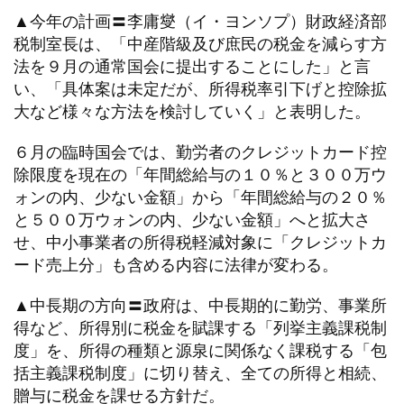
▲今年の計画〓李庸燮（イ・ヨンソプ）財政経済部
税制室長は、「中産階級及び庶民の税金を減らす方
法を９月の通常国会に提出することにした」と言
い、「具体案は未定だが、所得税率引下げと控除拡
大など様々な方法を検討していく」と表明した。
６月の臨時国会では、勤労者のクレジットカード控
除限度を現在の「年間総給与の１０％と３００万ウ
ォンの内、少ない金額」から「年間総給与の２０％
と５００万ウォンの内、少ない金額」へと拡大さ
せ、中小事業者の所得税軽減対象に「クレジットカ
ード売上分」も含める内容に法律が変わる。
▲中長期の方向〓政府は、中長期的に勤労、事業所
得など、所得別に税金を賦課する「列挙主義課税制
度」を、所得の種類と源泉に関係なく課税する「包
括主義課税制度」に切り替え、全ての所得と相続、
贈与に税金を課せる方針だ。