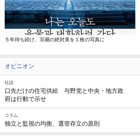
５年待ち続け、宗廟の絶対美を１枚の写真に
オピニオン
社説
口先だけの住宅供給 与野党と中央・地方政
府は行動で示せ
コラム
独立と監視の均衡、選管存立の原則