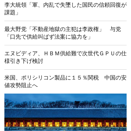
李大統領「軍、内乱で失墜した国民の信頼回復が
課題」
最大野党「不動産地獄の主犯は李政権」 与党
「口先で供給叫ばず法案に協力を」
エヌビディア、ＨＢＭ供給難で次世代ＧＰＵの仕
様引き下げ検討
米国、ポリシリコン製品に１５％関税 中国の安
値攻勢阻止へ