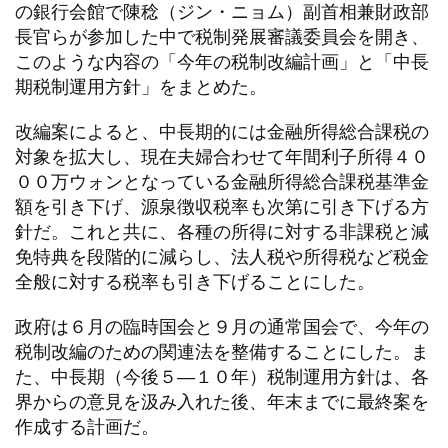
の銀行会館で陳稔（ジン・ニョム）副首相兼財政部
長官らが参加した中で税制発展審議委員会を開き、
このような内容の「今年の税制改編計画」と「中長
期税制運用方針」をまとめた。
改編案によると、中長期的には金融所得総合課税の
対象を拡大し、現在夫婦合わせて年間利子所得４０
００万ウォンとなっている金融所得総合課税基準金
額を引き下げ、源泉徴収税率も次第に引き下げる方
針だ。これと共に、各種の所得に対する非課税と減
免特典を段階的に減らし、法人税や所得税など税金
全般に対する税率も引き下げることにした。
政府は６月の臨時国会と９月の通常国会で、今年の
税制改編のための関連法を整備することにした。ま
た、中長期（今後５—１０年）税制運用方針は、各
界からの意見を汲み入れた後、年末までに最終案を
作成する計画だ。