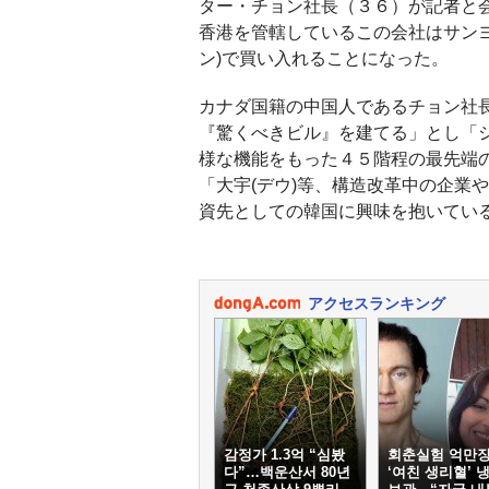
ター・チョン社長（３６）が記者と
香港を管轄しているこの会社はサンヨン
ン)で買い入れることになった。
カナダ国籍の中国人であるチョン社
『驚くべきビル』を建てる」とし「
様な機能をもった４５階程の最先端
「大宇(デウ)等、構造改革中の企業
資先としての韓国に興味を抱いてい
アクセスランキング
감정가 1.3억 “심봤
회춘실험 억만장
다”…백운산서 80년
‘여친 생리혈’ 