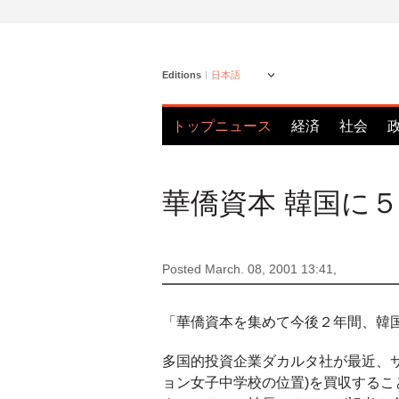
Editions
日本語
トップニュース
経済
社会
華僑資本 韓国に
Posted March. 08, 2001 13:41,
「華僑資本を集めて今後２年間、韓
多国的投資企業ダカルタ社が最近、サ
ョン女子中学校の位置)を買収する