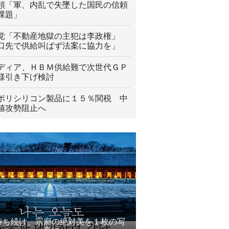
領「軍、内乱で失墜した国民の信頼
課題」
党「不動産地獄の主犯は李政権」
口先で供給叫ばず法案に協力を」
ディア、ＨＢＭ供給難で次世代ＧＰ
様引き下げ検討
ポリシリコン製品に１５％関税 中
値攻勢阻止へ
待ち続け、宗廟の絶対美を１枚の写