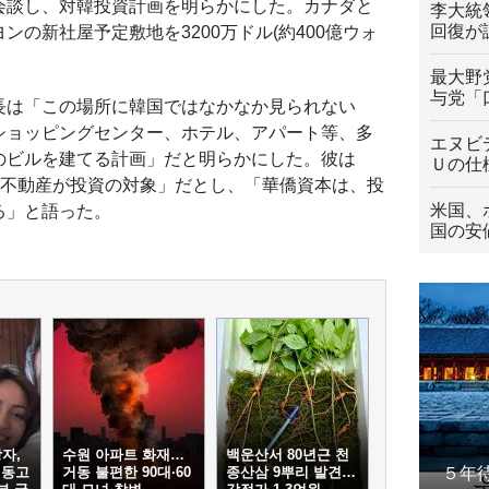
会談し、対韓投資計画を明らかにした。カナダと
李大統
回復が
の新社屋予定敷地を3200万ドル(約400億ウォ
最大野
与党「
長は「この場所に韓国ではなかなか見られない
ショッピングセンター、ホテル、アパート等、多
エヌビ
のビルを建てる計画」だと明らかにした。彼は
Ｕの仕
や不動産が投資の対象」だとし、「華僑資本は、投
米国、
る」と語った。
国の安
자,
수원 아파트 화재…
백운산서 80년근 천
냉동고
거동 불편한 90대·60
종산삼 9뿌리 발견…
５年