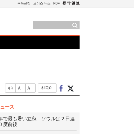
구독신청
보이스 뉴스
PDF
ュース
年で最も暑い立秋 ソウルは２日連
０度前後