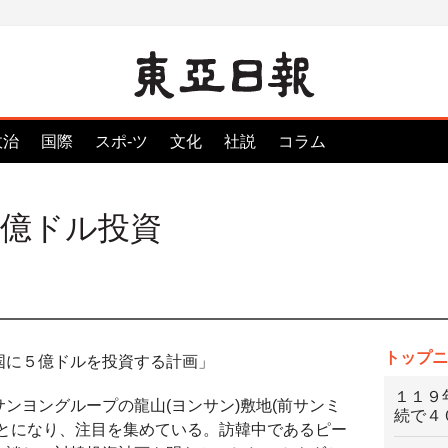
政治
国際
スポ-ツ
文化
社説
コラム
５億ドル投資
トップニ
国に５億ドルを投資する計画」
１１９
ンヨングループの龍山(ヨンサン)敷地(前サンミ
続で４
ことになり、注目を集めている。訪韓中であるピー