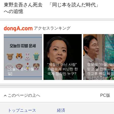
東野圭吾さん死去 「同じ本を読んだ時代」
への追憶
アクセスランキング
“제정신 아닌 사람”
정보석 “아들, 엄
[오늘의 운세/8월 7
트럼프가 비난한 한
믿고 일 안해…
일]
국계 정치인 누구?
경고후 빵집 폐업
このページの上へ
PC版
トップニュース
経済