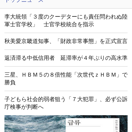
李大統領「３度のクーデターにも責任問われぬ陸
軍士官学校」 士官学校統合を指示
秋美愛京畿道知事、「財政非常事態」を正式宣言
返済滞る中低信用者 延滞率が４年ぶりの高水準
三星、ＨＢＭ５の８倍性能「次世代ｚＨＢＭ」で
勝負
子どもら社会的弱者狙う「７大犯罪」、必ず公訴
庁検事が判断へ