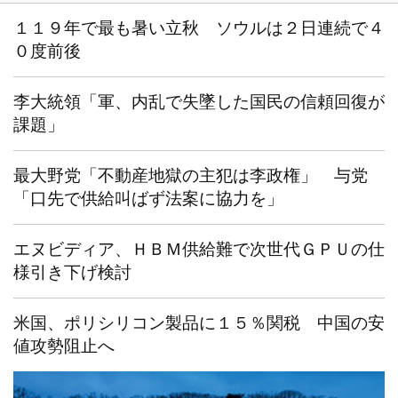
１１９年で最も暑い立秋 ソウルは２日連続で４
０度前後
李大統領「軍、内乱で失墜した国民の信頼回復が
課題」
最大野党「不動産地獄の主犯は李政権」 与党
「口先で供給叫ばず法案に協力を」
エヌビディア、ＨＢＭ供給難で次世代ＧＰＵの仕
様引き下げ検討
米国、ポリシリコン製品に１５％関税 中国の安
値攻勢阻止へ