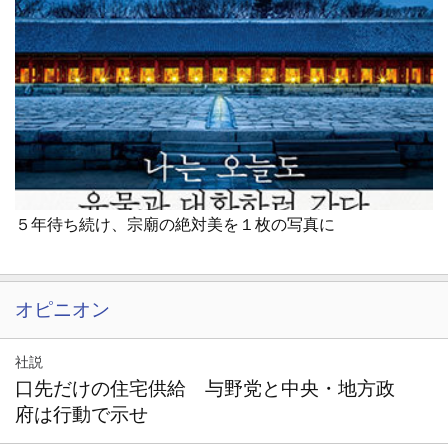
５年待ち続け、宗廟の絶対美を１枚の写真に
オピニオン
社説
口先だけの住宅供給 与野党と中央・地方政
府は行動で示せ