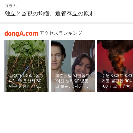
コラム
独立と監視の均衡、選管存立の原則
アクセスランキング
감정가 1.3억 “심봤
회춘실험 억만장자,
수원 아파트 화
다”…백운산서 80
‘여친 생리혈’ 냉동
거동 불편한 90
년근 천종산삼 9뿌
고 보관…“자궁 내
·60대 모녀 참변
리 발견
부 궁금해”
このページの上へ
PC版
トップニュース
経済