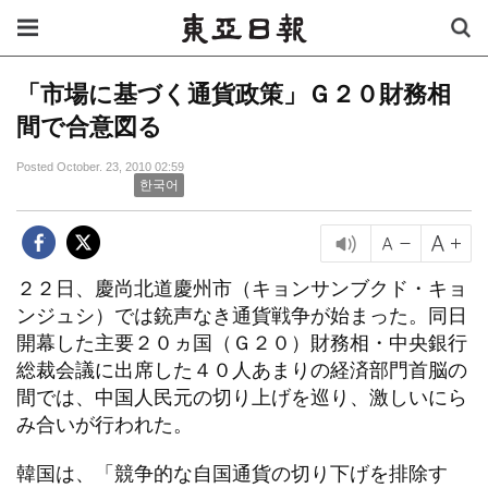
「市場に基づく通貨政策」Ｇ２０財務相
間で合意図る
Posted October. 23, 2010 02:59
한국어
２２日、慶尚北道慶州市（キョンサンブクド・キョ
ンジュシ）では銃声なき通貨戦争が始まった。同日
開幕した主要２０ヵ国（Ｇ２０）財務相・中央銀行
総裁会議に出席した４０人あまりの経済部門首脳の
間では、中国人民元の切り上げを巡り、激しいにら
み合いが行われた。
韓国は、「競争的な自国通貨の切り下げを排除す