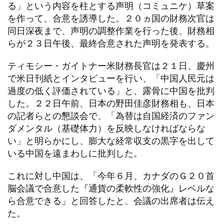
る」という内容を柱とする声明（コミュニケ）草案
を作って、合意を誘導した。２０ヵ国の財務次官は
同日深夜まで、声明の調整作業を行った後、財務相
らが２３日午後、最終合意された声明を発表する。
ティモシー・ガイトナー米財務長官は２１日、慶州
で米日刊紙とインタビューを行い、「中国人民元は
過度の低く評価されている」と、露骨に中国を批判
した。２２日午前、日本の野田佳彦財務相も、日本
の記者らとの懇談会で、「為替は自国経済のファン
ダメンタル（基礎体力）を反映しなければならな
い」と明らかにし、膨大な経常収支の黒字を出して
いる中国を遠まわしに批判した。
これに対し中国は、「今年６月、カナダのＧ２０首
脳会議で合意した『通貨の柔軟性の強化』レベルな
ら合意できる」と回答したと、会議の出席者は伝え
た。