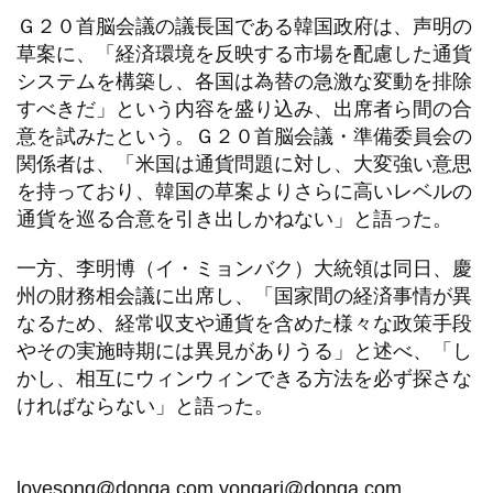
Ｇ２０首脳会議の議長国である韓国政府は、声明の
草案に、「経済環境を反映する市場を配慮した通貨
システムを構築し、各国は為替の急激な変動を排除
すべきだ」という内容を盛り込み、出席者ら間の合
意を試みたという。Ｇ２０首脳会議・準備委員会の
関係者は、「米国は通貨問題に対し、大変強い意思
を持っており、韓国の草案よりさらに高いレベルの
通貨を巡る合意を引き出しかねない」と語った。
一方、李明博（イ・ミョンバク）大統領は同日、慶
州の財務相会議に出席し、「国家間の経済事情が異
なるため、経常収支や通貨を含めた様々な政策手段
やその実施時期には異見がありうる」と述べ、「し
かし、相互にウィンウィンできる方法を必ず探さな
ければならない」と語った。
lovesong@donga.com yongari@donga.com