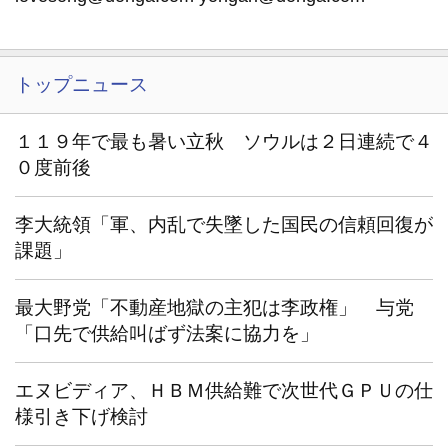
トップニュース
１１９年で最も暑い立秋 ソウルは２日連続で４
０度前後
李大統領「軍、内乱で失墜した国民の信頼回復が
課題」
最大野党「不動産地獄の主犯は李政権」 与党
「口先で供給叫ばず法案に協力を」
エヌビディア、ＨＢＭ供給難で次世代ＧＰＵの仕
様引き下げ検討