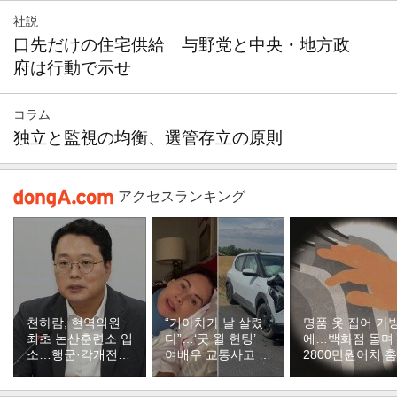
社説
口先だけの住宅供給 与野党と中央・地方政
府は行動で示せ
コラム
独立と監視の均衡、選管存立の原則
アクセスランキング
천하람, 현역의원
“기아차가 날 살렸
명품 옷 집어 가
최초 논산훈련소 입
다”…‘굿 윌 헌팅’
에…백화점 돌며
소…행군·각개전투
여배우 교통사고 후
2800만원어치 
훈련
목숨 구해
중국인