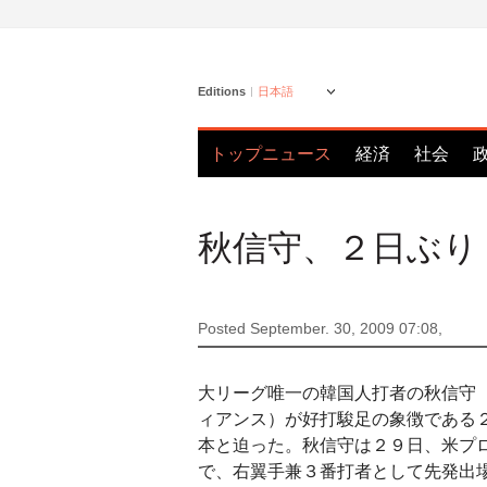
Editions
日本語
トップニュース
経済
社会
秋信守、２日ぶり
Posted September. 30, 2009 07:08,
大リーグ唯一の韓国人打者の秋信守
ィアンス）が好打駿足の象徴である
本と迫った。秋信守は２９日、米プ
で、右翼手兼３番打者として先発出