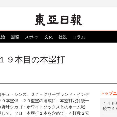
政治
国際
スポ-ツ
文化
社説
コラム
１９本目の本塁打
トップニ
（チュ・シンス、２７＝クリーブランド・インデ
２０本塁弾—２０盗塁の達成に、本塁打だけ後一
１１９
ロ野球シカゴ・ホワイトソックスとのホーム戦
続で４
場して、ソロー本塁打１本を含めて、４打数２安