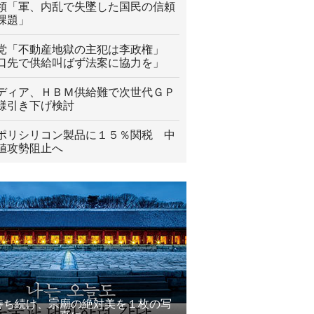
領「軍、内乱で失墜した国民の信頼
課題」
党「不動産地獄の主犯は李政権」
口先で供給叫ばず法案に協力を」
ディア、ＨＢＭ供給難で次世代ＧＰ
様引き下げ検討
ポリシリコン製品に１５％関税 中
値攻勢阻止へ
待ち続け、宗廟の絶対美を１枚の写