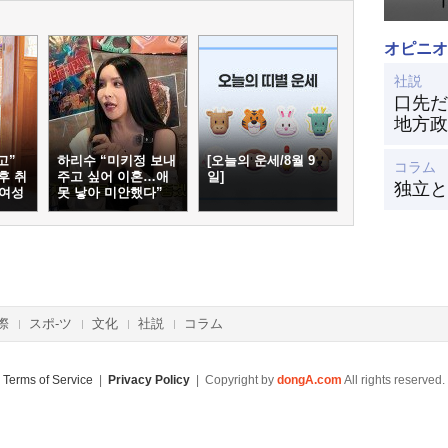
オピニオ
社説
口先だ
地方政
고”
하리수 “미키정 보내
[오늘의 운세/8월 9
コラム
후 취
주고 싶어 이혼…애
일]
独立と
 여성
못 낳아 미안했다”
際
スポ-ツ
文化
社説
コラム
Terms of Service
|
Privacy Policy
| Copyright by
dongA.com
All rights reserved.