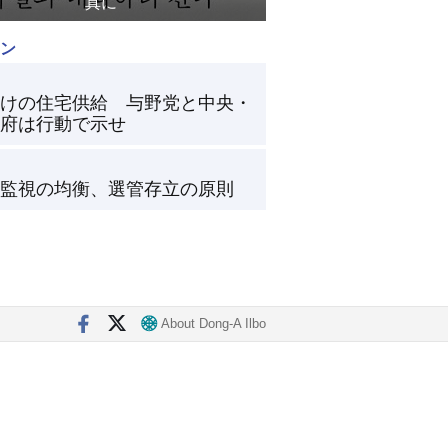
真に
ン
けの住宅供給 与野党と中央・
府は行動で示せ
監視の均衡、選管存立の原則
About Dong-A Ilbo