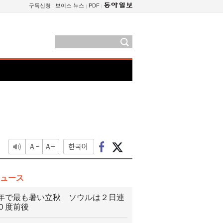
구독신청
보이스 뉴스
PDF
ュース
年で最も暑い立秋 ソウルは２日連
０度前後