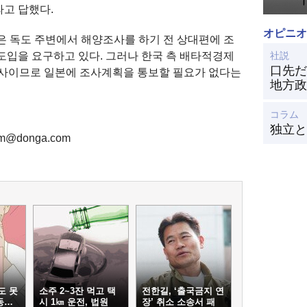
고 답했다.
オピニオ
은 독도 주변에서 해양조사를 하기 전 상대편에 조
도입을 요구하고 있다. 그러나 한국 측 배타적경제
社説
口先だ
행사이므로 일본에 조사계획을 통보할 필요가 없다는
地方政
コラム
独立と
m@donga.com
도 못
소주 2~3잔 먹고 택
전한길, ‘출국금지 연
동…
시 1㎞ 운전, 법원
장’ 취소 소송서 패