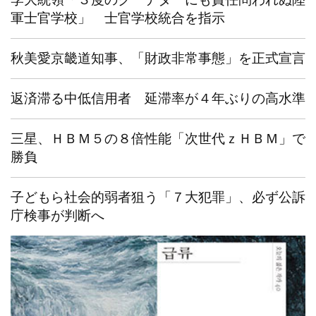
軍士官学校」 士官学校統合を指示
秋美愛京畿道知事、「財政非常事態」を正式宣言
返済滞る中低信用者 延滞率が４年ぶりの高水準
三星、ＨＢＭ５の８倍性能「次世代ｚＨＢＭ」で
勝負
子どもら社会的弱者狙う「７大犯罪」、必ず公訴
庁検事が判断へ