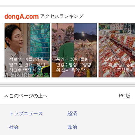
アクセスランキング
정보석 “아들, 엄마
폭염에 30만 몰린
‘스테비아 토마
믿고 일 안해…몇번
한강수영장…“성행
토’의 진실…농
경고후 빵집 폐업”
위 묘사 음악 막아
아닌 가공식품이
달라”
다
このページの上へ
PC版
トップニュース
経済
社会
政治