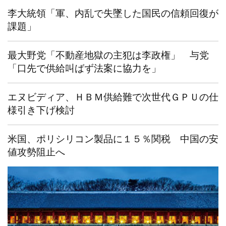
李大統領「軍、内乱で失墜した国民の信頼回復が
課題」
最大野党「不動産地獄の主犯は李政権」 与党
「口先で供給叫ばず法案に協力を」
エヌビディア、ＨＢＭ供給難で次世代ＧＰＵの仕
様引き下げ検討
米国、ポリシリコン製品に１５％関税 中国の安
値攻勢阻止へ