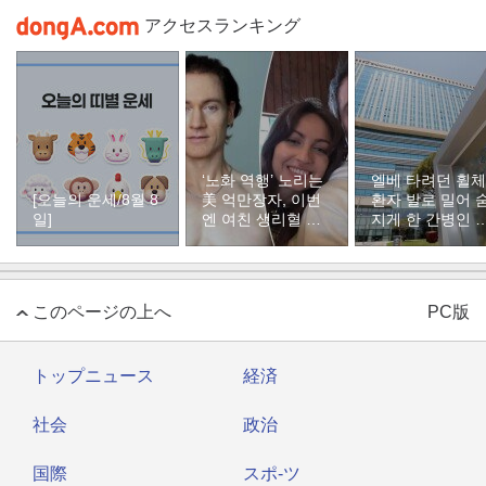
アクセスランキング
‘노화 역행’ 노리는
엘베 타려던 휠
[오늘의 운세/8월 8
美 억만장자, 이번
환자 발로 밀어 
일]
엔 여친 생리혈 냉
지게 한 간병인 
동 보관
유, 이유는
このページの上へ
PC版
トップニュース
経済
社会
政治
国際
スポ-ツ