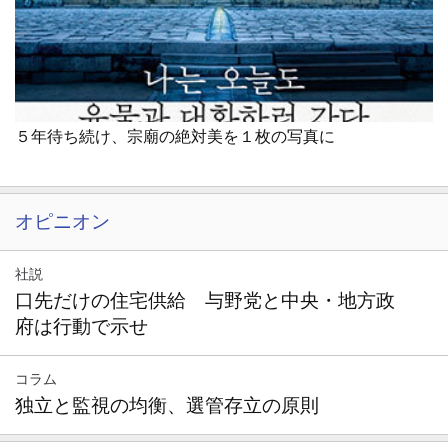
５年待ち続け、宗廟の絶対美を１枚の写真に
オピニオン
社説
口先だけの住宅供給 与野党と中央・地方政
府は行動で示せ
コラム
独立と監視の均衡、選管存立の原則