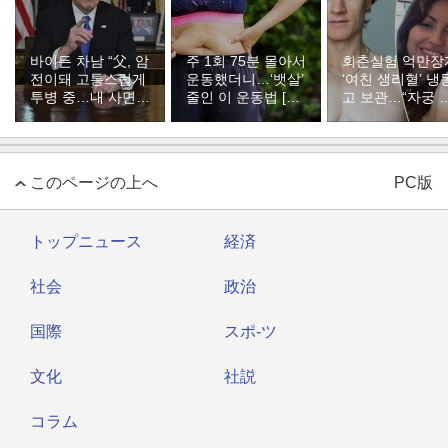
바이든 차남 “父, 암
주 1회 75분 몰아서
회춘실험 억만장
전이돼 고통스럽게
운동했더니…‘뱃살’
‘여친 생리혈’ 냉
투병 중…내 사면은
줄인 이 운동법 [바
고 보관…“자궁 
불공정했다”
디플랜]
부 궁금해”
このページの上へ
PC版
トップニュース
経済
社会
政治
国際
スポ-ツ
文化
社説
コラム