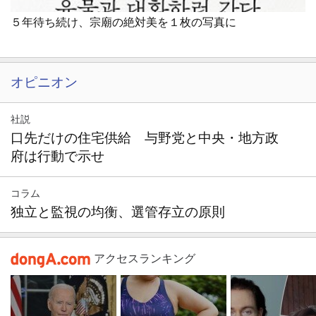
５年待ち続け、宗廟の絶対美を１枚の写真に
オピニオン
社説
口先だけの住宅供給 与野党と中央・地方政
府は行動で示せ
コラム
独立と監視の均衡、選管存立の原則
アクセスランキング