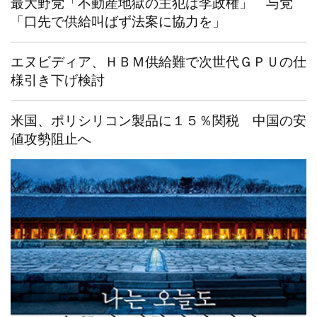
最大野党「不動産地獄の主犯は李政権」 与党
「口先で供給叫ばず法案に協力を」
エヌビディア、ＨＢＭ供給難で次世代ＧＰＵの仕
様引き下げ検討
米国、ポリシリコン製品に１５％関税 中国の安
値攻勢阻止へ