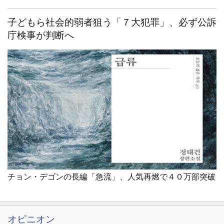
子どもら社会的弱者狙う「７大犯罪」、必ず公訴
庁検事が判断へ
チョン・デゴンの長編「急流」、人気再燃で４０万部突破
オピニオン