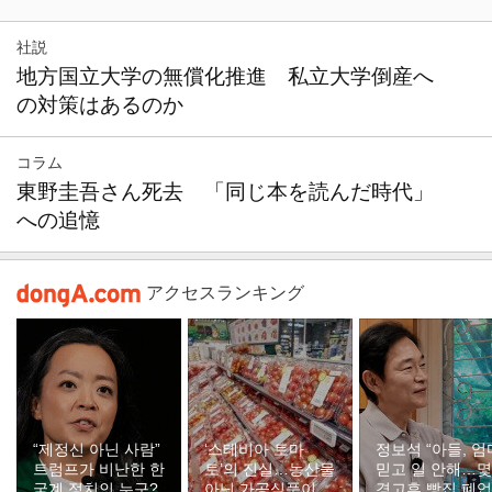
社説
地方国立大学の無償化推進 私立大学倒産へ
の対策はあるのか
コラム
東野圭吾さん死去 「同じ本を読んだ時代」
への追憶
アクセスランキング
“제정신 아닌 사람”
‘스테비아 토마
정보석 “아들, 엄
트럼프가 비난한 한
토’의 진실…농산물
믿고 일 안해…
국계 정치인 누구?
아닌 가공식품이었
경고후 빵집 폐업