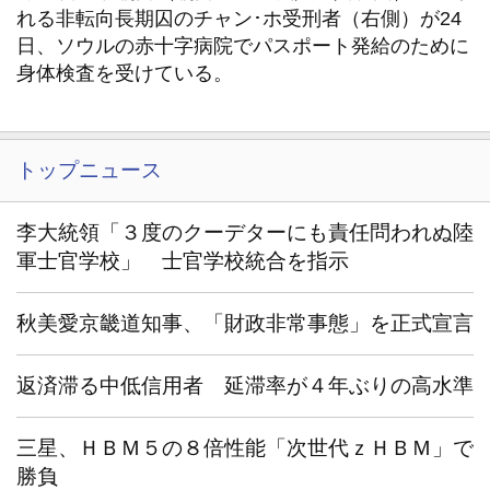
れる非転向長期囚のチャン･ホ受刑者（右側）が24
日、ソウルの赤十字病院でパスポート発給のために
身体検査を受けている。
トップニュース
李大統領「３度のクーデターにも責任問われぬ陸
軍士官学校」 士官学校統合を指示
秋美愛京畿道知事、「財政非常事態」を正式宣言
返済滞る中低信用者 延滞率が４年ぶりの高水準
三星、ＨＢＭ５の８倍性能「次世代ｚＨＢＭ」で
勝負