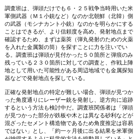
調査班は、弾頭だけでも６・２５戦争当時用いた米
軍側武器（Ｍ１小銃など）なのか北朝鮮（北韓）側
の武器（モシナカント小銃）なのかを明らかにする
ことはできるが、より信頼度を高め、発射地点まで
確認するため、まずは薬莢（弾丸発射のための火薬
を入れた金属製の筒）を探すことに力を注いでい
る。調査班は弾頭が見付かった５０箇所と弾痕のみ
残っている２３０箇所に対しての調査と、作戦上陣
地として用いた可能性がある周辺地域でも金属探知
器などで発射地点を探している。
正確な発射地点の特定が難しい場合、弾頭が見つか
った角度通りにレーザー銃を発射し、逆方向に追跡
するという方法も検討中だ。調査班関係者は「弾頭
が見つかった部分が鉄板や木とは異なる砂利などが
混ざったセメント構造物であるため角度推定は容易
ではない」とし、「約一ヶ月後に出る結果を米軍側
が納得するように科学的方法を総動員している」と