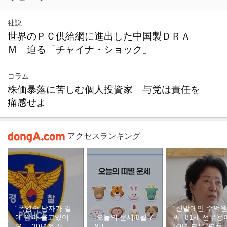
社説
世界のＰＣ供給網に進出した中国製ＤＲＡ
Ｍ 迫る「チャイナ・ショック」
コラム
株価暴落に苦しむ個人投資家 与党は責任を
痛感せよ
アクセスランキング
“폭염속 남자가 길
“신발에만 수억
에 앉아 울고있어
[오늘의 운세/8월 7
써” 81세 선우용
요”…30년전 실종
일]
50년 모은 ‘명품 