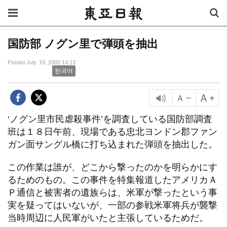
国防部 ノグン里で弾頭を抽出
Posted July. 19, 2000 14:13
한국어
‘ノグン里市民虐殺事件’を調査している国防部調査
班は１８日午前、現場である忠北ヨンドン郡ファン
ガン面サングル橋に打ち込まれた弾頭を抽出した。
この作業は誰が、どこから撃ったのかを明らかにす
るためのもの。この事件を特集報道したアメリカＡ
Ｐ通信と被害者の遺族らは、米軍が撃ったという事
実を疑ってはいないが、一部の参戦米軍将兵が襲撃
当時周辺に人民軍がいたと主張しているためだ。