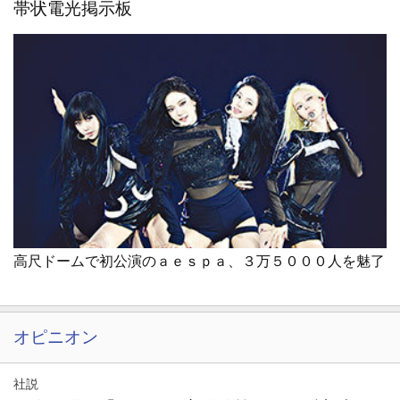
帯状電光掲示板
高尺ドームで初公演のａｅｓｐａ、３万５０００人を魅了
オピニオン
社説