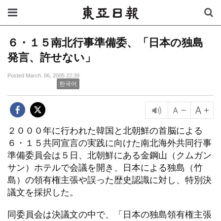
６・１５南北行事準備委、「日本の独島
発言、許せない」
Posted March. 06, 2005 22:39
한국어
２０００年に行われた韓国と北朝鮮の首脳による
６・１５共同宣言の実践に向けた南北海外共同行事
準備委員会は５日、北朝鮮にある金鋼山（クムガン
サン）ホテルで会議を開き、日本による独島（竹
島）の領有権主張や誤った歴史認識に対し、特別決
議文を採択した。
同委員会は決議文の中で、「日本の独島領有権主張