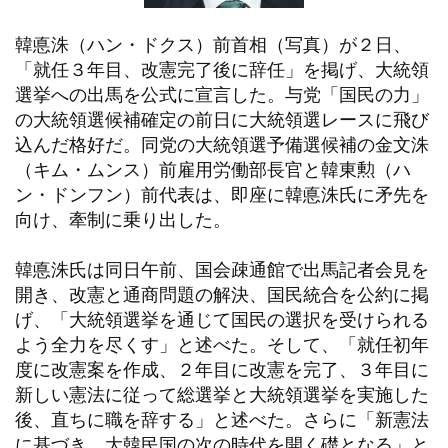
韓悳洙（ハン・ドクス）前首相（写真）が２日、
「就任３年目、改憲完了後に辞任」を掲げ、大統領
選挙への出馬を公式に宣言した。与党「国民の力」
の大統領選候補確定の前日に大統領選レースに飛び
込んだ格好だ。同党の大統領選予備選候補の金文洙
（キム・ムンス）前雇用労働部長官と韓東勲（ハ
ン・ドンフン）前代表は、即座に韓悳洙氏に矛先を
向け、牽制に乗り出した。
韓悳洙氏は同日午前、国会疎通館で出馬記者会見を
開き、改憲と通商問題の解決、国民統合を公約に掲
げ、「大統領選挙を通じて国民の選択を受けられる
よう全力を尽くす」と述べた。そして、「就任初年
度に改憲案を作成、２年目に改憲を完了、３年目に
新しい憲法に従って総選挙と大統領選挙を実施した
後、直ちに職を辞する」と述べた。さらに「新憲法
に基づき、大韓民国の次の時代を開く礎となる」と