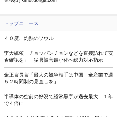
金埈馹 jikim@donga.com
トップニュース
４０度、灼熱のソウル
李大統領「チョッパンチョンなどを直接訪れて安
否確認を」 猛暑被害最小化へ総力対応指示
金正官長官「最大の競争相手は中国 全産業で週
５２時間制の見直しを」
半導体の空前の好況で経常黒字が過去最大 １年
で４倍に