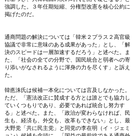
強調した。３年任期短縮、分権型改憲を核心公約に
掲げたのだ。
通商問題の解決については「韓米２プラス２高官級
協議で非常に意味のある成果があった」とし、「解
決のスピードは一層加速するだろう」と述べた。ま
た、「社会の全ての分野で、国民統合と弱者への寄
り添いがなされるように渾身の力を尽くす」と訴え
た。
韓悳洙氏は候補一本化については言及しなかった。
ただ、「憲法改正に賛成する方とは誰とでも協力し
ていくつもりであり、必要であれば統合し努力す
る」と述べた。また、「政治が変わらなければ、民
生も、経済も、外交も、改革もできない」とし、最
大野党「共に民主党」と同党の李在明（イ・ジェミ
ョン）候補を念頭に、「国益の最前線である通商外