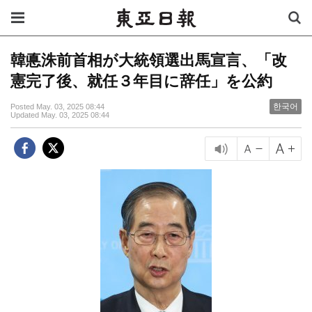
韓悳洙前首相が大統領選出馬宣言、「改
憲完了後、就任３年目に辞任」を公約
한국어
Posted May. 03, 2025 08:44
Updated May. 03, 2025 08:44