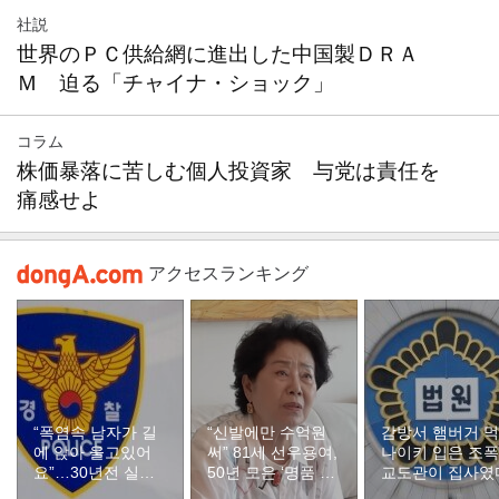
社説
世界のＰＣ供給網に進出した中国製ＤＲＡ
Ｍ 迫る「チャイナ・ショック」
コラム
株価暴落に苦しむ個人投資家 与党は責任を
痛感せよ
アクセスランキング
“폭염속 남자가 길
“신발에만 수억원
감방서 햄버거 
에 앉아 울고있어
써” 81세 선우용여,
나이키 입은 조
요”…30년전 실종
50년 모은 ‘명품 구
교도관이 집사였
자였다
두’ 컬렉션