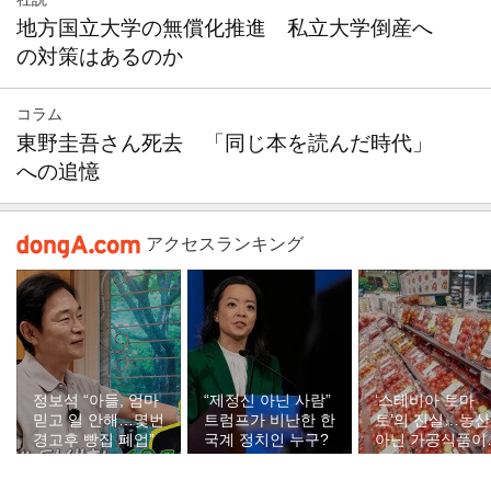
地方国立大学の無償化推進 私立大学倒産へ
の対策はあるのか
コラム
東野圭吾さん死去 「同じ本を読んだ時代」
への追憶
アクセスランキング
정보석 “아들, 엄마
“제정신 아닌 사람”
‘스테비아 토마
믿고 일 안해…몇번
트럼프가 비난한 한
토’의 진실…농
경고후 빵집 폐업”
국계 정치인 누구?
아닌 가공식품이
다