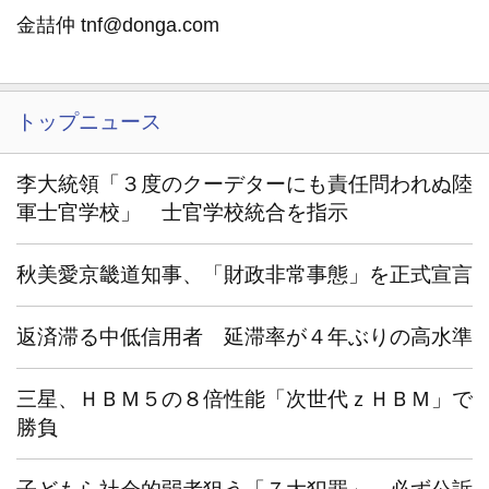
金喆仲 tnf@donga.com
トップニュース
李大統領「３度のクーデターにも責任問われぬ陸
軍士官学校」 士官学校統合を指示
秋美愛京畿道知事、「財政非常事態」を正式宣言
返済滞る中低信用者 延滞率が４年ぶりの高水準
三星、ＨＢＭ５の８倍性能「次世代ｚＨＢＭ」で
勝負