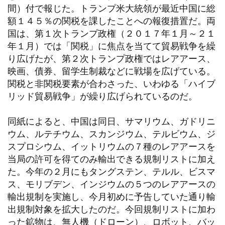
間）付で報じた。トランプ米大統領が最近中国に総
額１４５％の関税を課したことへの報復措置だ。両
国は、第１次トランプ政権（２０１７年１月～２１
年１月）では「関税」に焦点を当てて貿易戦争を繰
り広げたが、第２次トランプ政権ではレアアース、
映画、債券、留学生制裁などに戦場を広げている。
関税と非関税要素が合わさった、いわゆる「ハイブ
リッド貿易戦争」が繰り広げられているのだ。
同紙によると、中国は同日、サマリウム、ガドリニ
ウム、ルテチウム、スカンジウム、テルビウム、ジ
スプロシウム、イットリウムの７種のレアアースを
当局の許可を得てのみ輸出できる規制リストに加え
た。今年の２月にもタングステン、テルル、ビスマ
ス、モリブデン、インジウムの５つのレアアースの
輸出規制を実施し、今月初めに予告していた通り輸
出規制対象を拡大したのだ。今回規制リストに加わ
った鉱物は、無人機（ドローン）、ロボット、バッ