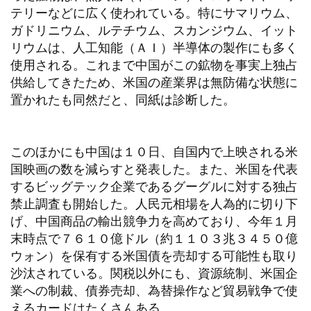
テリーなどに広く使われている。特にサマリウム、
ガドリニウム、ルテチウム、スカンジウム、イット
リウムは、人工知能（ＡＩ）半導体の製作にも多く
使用される。これまで中国がこの鉱物を事実上独占
供給してきたため、米国の産業界は無防備な状態に
置かれたも同然だと、同紙は診断した。
このほかにも中国は１０日、自国内で上映される米
国映画の数を減らすと発表した。また、米国を代表
するビッグテック企業であるグーグルに対する独占
禁止調査も開始した。人民元相場を人為的に切り下
げ、中国商品の輸出競争力を高めており、今年１月
末時点で７６１０億ドル（約１１０３兆３４５０億
ウォン）を保有する米国債を売却する可能性も取り
沙汰されている。関税以外にも、資源統制、米国企
業への制裁、債券売却、為替操作など貿易戦争で使
えるカードはたくさんある。