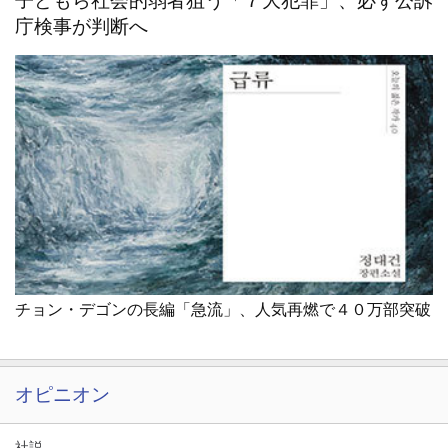
子どもら社会的弱者狙う「７大犯罪」、必ず公訴
庁検事が判断へ
チョン・デゴンの長編「急流」、人気再燃で４０万部突破
オピニオン
社説