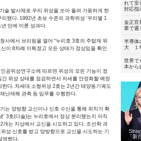
れて安
対応指
 기술 발사체로 우리 위성을 쏘아 올려 가동하게 한
됐다. 1992년 초보 수준의 과학위성 ‘우리별 1
金正官
1년 만에 이룬 성과다.
業で週
사에서 브리핑을 열어 “누리호 3호의 주탑재 위
半導体
大 １
교신이 8차례 이뤄졌고 모든 상태가 정상임을 확인
世界で
本から
T 인공위성연구소에 따르면 위성의 모든 기능이 정
 7일간 위성 상태를 점검하면서 자세를 안정화할 예정
작한다. 차세대 소형위성 2호는 2년간 태양동기궤도
 재난재해 관측 등 임무를 수행한다.
4기는 양방향 교신이나 신호 수신을 통해 위치가 확
요샛’ 3호(다솔)는 누리호에서 정상 분리됐는지 아직
등 2개는 지상에서 교신을 시도하고 있다. 조선학 과
Str
위성 신호를 받고 양방향으로 교신을 시도하는 기
「新
설명했다.