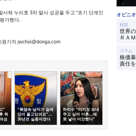
사체 누리호 3차 발사 성공을 두고 “초기 단계인
オピニオ
 평가했다.
社説
世界の
ＲＡＭ
원기자 jwchoi@donga.com
コラム
株価暴
責任を
고”
“폭염속 남자가 길에
하리수 “미키정 보내
후 취
앉아 울고있어요”…
주고 싶어 이혼…애
 여성
30년전 실종자였다
못 낳아 미안했다”