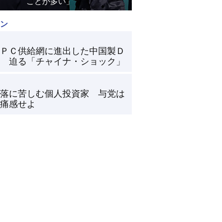
ことが多い」
ン
ＰＣ供給網に進出した中国製Ｄ
 迫る「チャイナ・ショック」
落に苦しむ個人投資家 与党は
痛感せよ