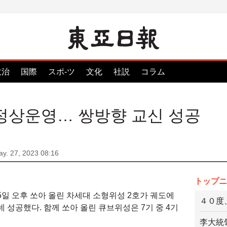
政治
国際
スポ-ツ
文化
社説
コラム
정상운영… 쌍방향 교신 성공
y. 27, 2023 08:16
トップニ
 25일 오후 쏘아 올린 차세대 소형위성 2호가 궤도에
４０度
 성공했다. 함께 쏘아 올린 큐브위성은 7기 중 4기
李大統