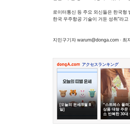
로이터통신 등 주요 외신들은 한국형 발
한국 우주항공 기술이 거둔 성취”라고
지민구기자 warum@donga.com · 최지
アクセスランキング
[오늘의 운세/8월 8
“스트레스 풀려
일]
상품 대량 주문 
소 반복한 30대