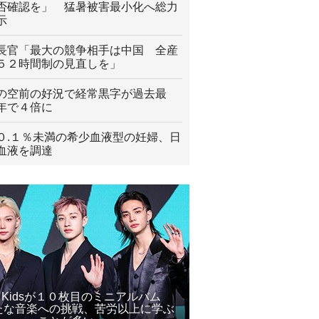
否確認を」 猛暑被害最小化へ総力
示
長官「最大の競争相手は中国 全産
５２時間制の見直しを」
の空前の好況で経常黒字が過去最
年で４倍に
０.１％未満の希少血液型の妊婦、日
血液を調達
ay Kidsが１０枚目のミニアルバム
たな音楽への挑戦、苦労以上に学ぶ