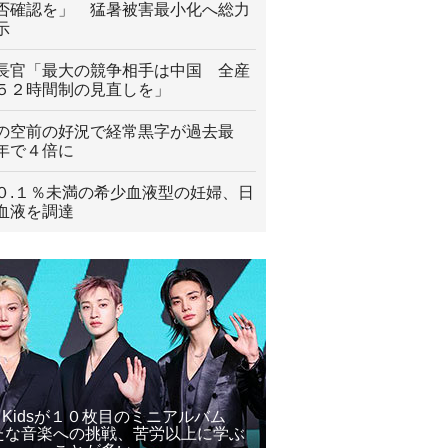
否確認を」 猛暑被害最小化へ総力
示
長官「最大の競争相手は中国 全産
５２時間制の見直しを」
の空前の好況で経常黒字が過去最
年で４倍に
０.１％未満の希少血液型の妊婦、日
血液を調達
ay Kidsが１０枚目のミニアルバム
たな音楽への挑戦、苦労以上に学ぶ