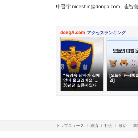
申晋宇 niceshin@donga.com · 崔智善 
アクセスランキング
“폭염속 남자가 길에
[오늘의 운세/8월
앉아 울고있어요”…
일]
30년전 실종자였다
トップニュース
経済
社会
政治
国