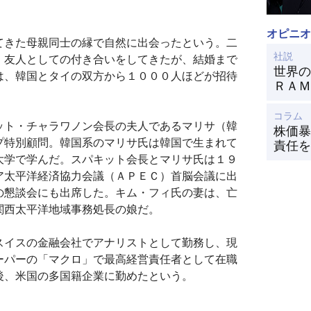
オピニオ
てきた母親同士の縁で自然に出会ったという。二
社説
、友人としての付き合いをしてきたが、結婚まで
世界の
は、韓国とタイの双方から１０００人ほどが招待
ＲＡＭ
コラム
ット・チャラワノン会長の夫人であるマリサ（韓
株価暴
プ特別顧問。韓国系のマリサ氏は韓国で生まれて
責任を
大学で学んだ。スパキット会長とマリサ氏は１９
ア太平洋経済協力会議（ＡＰＥＣ）首脳会議に出
の懇談会にも出席した。キム・フィ氏の妻は、亡
関西太平洋地域事務処長の娘だ。
スイスの金融会社でアナリストとして勤務し、現
ーパーの「マクロ」で最高経営責任者として在職
後、米国の多国籍企業に勤めたという。