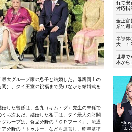
れて安
対応指
金正官
業で週
半導体
大 １
世界で
本から
イ最大グループ家の息子と結婚した。母親同士の
時間）、タイ王室の祝福まで受けながら結婚式を
結婚した曾孫は、金九（キム・グ）先生の末孫で
のうち次女だ。結婚した相手は、タイ最大の財閥
Ｐグループは、食品分野の「ＣＰフード」、流通
Str
「新
ィア分野の「トゥルー」などを運営し、昨年基準