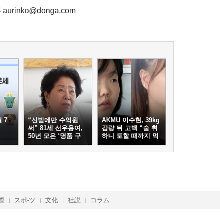
aurinko@donga.com
 7
“신발에만 수억원
AKMU 이수현, 39kg
써” 81세 선우용여,
감량 뒤 고백 “술 취
50년 모은 ‘명품 구
하니 토할 때까지 먹
두’ 컬렉션
어…몸 망가질 것 같
았다”
際
スポ-ツ
文化
社説
コラム