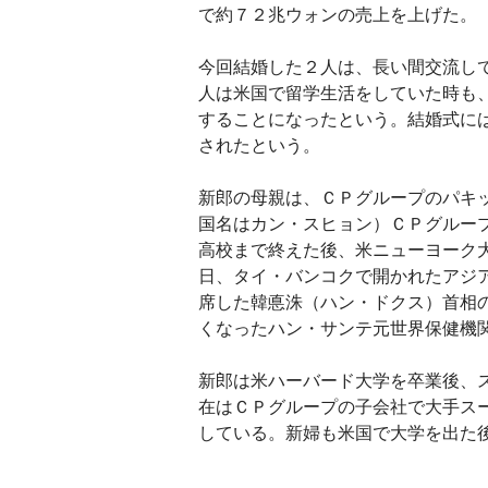
で約７２兆ウォンの売上を上げた。
今回結婚した２人は、長い間交流し
人は米国で留学生活をしていた時も
することになったという。結婚式に
されたという。
新郎の母親は、ＣＰグループのパキ
国名はカン・スヒョン）ＣＰグルー
高校まで終えた後、米ニューヨーク
日、タイ・バンコクで開かれたアジ
席した韓悳洙（ハン・ドクス）首相
くなったハン・サンテ元世界保健機
新郎は米ハーバード大学を卒業後、
在はＣＰグループの子会社で大手ス
している。新婦も米国で大学を出た