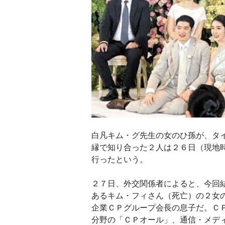
白凡キム・グ先生の女のひ孫が、タ
縁で知り合った２人は２６日（現地
行ったという。
２７日、外交関係者によると、今回
あるキム・フィさん（死亡）の２女
企業ＣＰグループ会長の息子だ。Ｃ
分野の「ＣＰオール」、通信・メデ