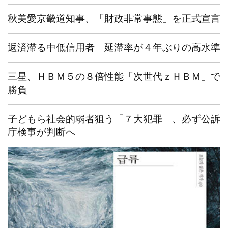
秋美愛京畿道知事、「財政非常事態」を正式宣言
返済滞る中低信用者 延滞率が４年ぶりの高水準
三星、ＨＢＭ５の８倍性能「次世代ｚＨＢＭ」で
勝負
子どもら社会的弱者狙う「７大犯罪」、必ず公訴
庁検事が判断へ