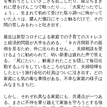
を奪おうとしていざこざを起こしたり、腹立ちまぎ
れに壁をげんこつで殴ったり…。「大変だったでし
ょう」。生まれて初めて受けた取り調べに怖がって
いた人々は、膿んだ傷口にそっと触るだけで、その
間の苦しみをわっと吐き出す。
最近は新型コロナによる家庭での子育てのストレス
と経済的問題が大半を占める。「８カ月間双子の面
倒を見るため、外に出られません」。夫婦相談を受
けるように勧められて、幼い新妻は疲れた声で答え
る。「死にたい」。解雇されたことを隠して毎日出
勤するふりをしているところがばれて、夫婦喧嘩を
したという旅行会社の社員はついに泣き出す。どの
家庭にも気の毒な事情がある。不幸な家庭の様子は
みなまちまちだ。
しかし、それぞれ異なる家庭にも、共通点が一つあ
る。まさに不仲を乗り越えて家族を守ろうとする強