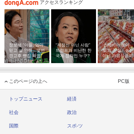
アクセスランキング
정보석 “아들, 엄마
“제정신 아닌 사람”
‘스테비아 토마
믿고 일 안해…몇번
트럼프가 비난한 한
토’의 진실…농
경고후 빵집 폐업”
국계 정치인 누구?
아닌 가공식품이
다
このページの上へ
PC版
トップニュース
経済
社会
政治
国際
スポ-ツ