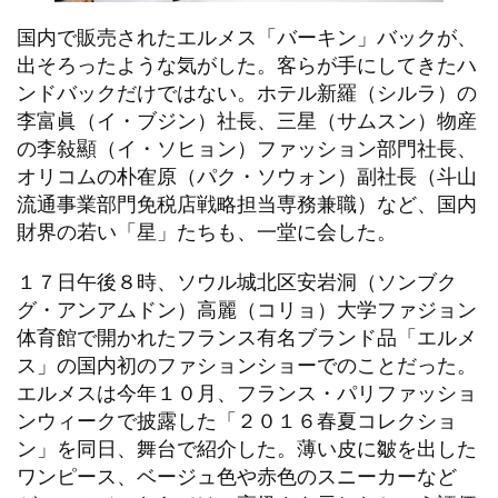
国内で販売されたエルメス「バーキン」バックが、
出そろったような気がした。客らが手にしてきたハ
ンドバックだけではない。ホテル新羅（シルラ）の
李富眞（イ・ブジン）社長、三星（サムスン）物産
の李敍顯（イ・ソヒョン）ファッション部門社長、
オリコムの朴隺原（パク・ソウォン）副社長（斗山
流通事業部門免税店戦略担当専務兼職）など、国内
財界の若い「星」たちも、一堂に会した。
１７日午後８時、ソウル城北区安岩洞（ソンブク
グ・アンアムドン）高麗（コリョ）大学ファジョン
体育館で開かれたフランス有名ブランド品「エルメ
ス」の国内初のファションショーでのことだった。
エルメスは今年１０月、フランス・パリファッショ
ンウィークで披露した「２０１６春夏コレクショ
ン」を同日、舞台で紹介した。薄い皮に皺を出した
ワンピース、ベージュ色や赤色のスニーカーなど