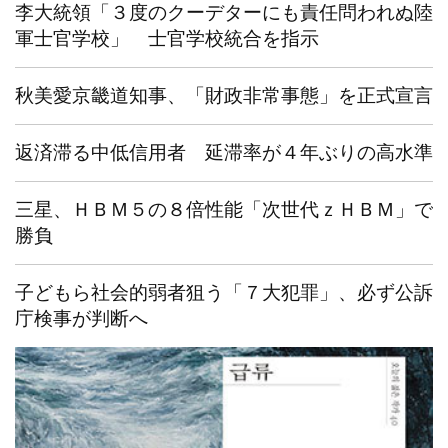
李大統領「３度のクーデターにも責任問われぬ陸
軍士官学校」 士官学校統合を指示
秋美愛京畿道知事、「財政非常事態」を正式宣言
返済滞る中低信用者 延滞率が４年ぶりの高水準
三星、ＨＢＭ５の８倍性能「次世代ｚＨＢＭ」で
勝負
子どもら社会的弱者狙う「７大犯罪」、必ず公訴
庁検事が判断へ