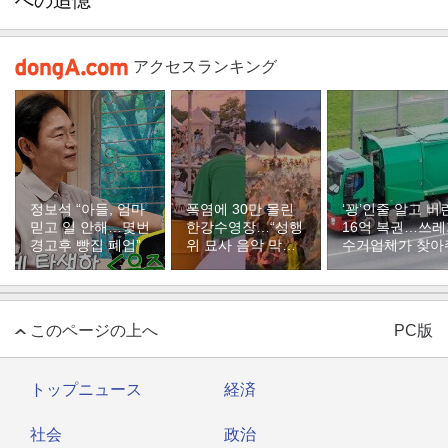
への追憶
アクセスランキング
정보석 “아들, 엄마
폭염에 30만 몰린
‘꽝’인줄 알고 버
믿고 일 안해…몇번
한강수영장…“성행
16억 복권…쓰
경고후 빵집 폐업”
위 묘사 음악 막아
수거업체가 찾아
달라”
このページの上へ
PC版
トップニュース
経済
社会
政治