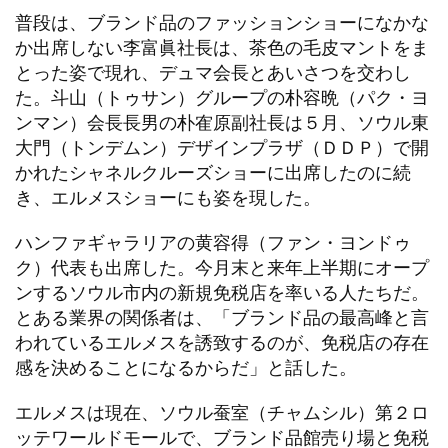
普段は、ブランド品のファッションショーになかな
か出席しない李富眞社長は、茶色の毛皮マントをま
とった姿で現れ、デュマ会長とあいさつを交わし
た。斗山（トゥサン）グループの朴容晩（パク・ヨ
ンマン）会長長男の朴隺原副社長は５月、ソウル東
大門（トンデムン）デザインプラザ（ＤＤＰ）で開
かれたシャネルクルーズショーに出席したのに続
き、エルメスショーにも姿を現した。
ハンファギャラリアの黄容得（ファン・ヨンドゥ
ク）代表も出席した。今月末と来年上半期にオープ
ンするソウル市内の新規免税店を率いる人たちだ。
とある業界の関係者は、「ブランド品の最高峰と言
われているエルメスを誘致するのが、免税店の存在
感を決めることになるからだ」と話した。
エルメスは現在、ソウル蚕室（チャムシル）第２ロ
ッテワールドモールで、ブランド品館売り場と免税