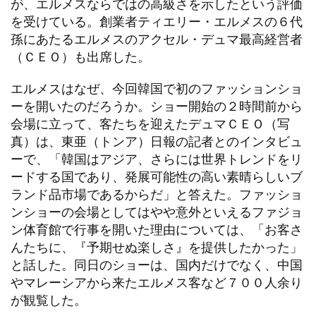
が、エルメスならではの高級さを示したという評価
を受けている。創業者ティエリー・エルメスの６代
孫にあたるエルメスのアクセル・デュマ最高経営者
（ＣＥＯ）も出席した。
エルメスはなぜ、今回韓国で初のファッションショ
ーを開いたのだろうか。ショー開始の２時間前から
会場に立って、客たちを迎えたデュマＣＥＯ（写
真）は、東亜（トンア）日報の記者とのインタビュ
ーで、「韓国はアジア、さらには世界トレンドをリ
ードする国であり、発展可能性の高い素晴らしいブ
ランド品市場であるからだ」と答えた。ファッショ
ンショーの会場としてはやや意外といえるファジョ
ン体育館で行事を開いた理由については、「お客さ
んたちに、『予期せぬ楽しさ』を提供したかった」
と話した。同日のショーは、国内だけでなく、中国
やマレーシアから来たエルメス客など７００人余り
が観覧した。