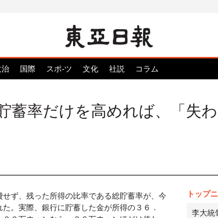
政治
国際
スポ-ツ
文化
社説
コラム
貯蓄率だけを高めれば、「失わ
トップニ
費せず、残った所得の比率である総貯蓄率が、今
れた。実際、銀行に貯蓄した金が所得の３６．
李大統