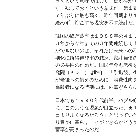
５％という意味ではなく、総所得が
ず、残しておくという意味だ。第１
７年ぶりに最も高く、昨年同期より
緩めず、貯金する現実を示す統計だ
韓国の総貯蓄率は１９８８年の４１
３年から今年までの３年間連続して
ができないのは、それだけ未来への
期化に所得伸び率の減速、家計負債
の必要性のためだ。国民年金も老後
究院（ＫＤＩ）は昨年、「引退後、
が老後への備えのために、消費性向
高齢者になる時期には、内需がさら
日本でも１９９０年代前半、バブル
に、このような現象が目立った。★
日よりよくなるだろう」と思ってい
り豊かに暮らすことができるかどう
蓄率が高まったのだ。