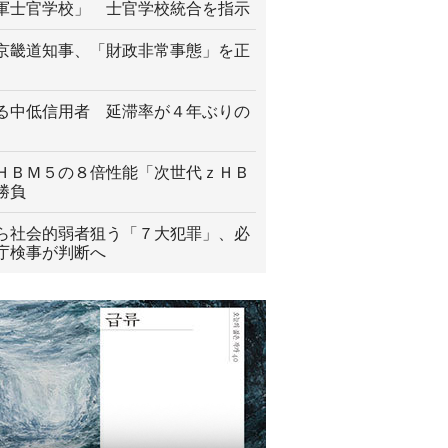
軍士官学校」 士官学校統合を指示
京畿道知事、「財政非常事態」を正
る中低信用者 延滞率が４年ぶりの
ＨＢＭ５の８倍性能「次世代ｚＨＢ
勝負
ら社会的弱者狙う「７大犯罪」、必
庁検事が判断へ