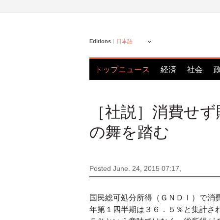
Editions
日本語
トップニュース
経済
社会
［社説］消費せず
の舞を踏む
Posted June. 24, 2015 07:17,
国民総可処分所得（ＧＮＤＩ）で消
年第１四半期は３６．５％と集計さ