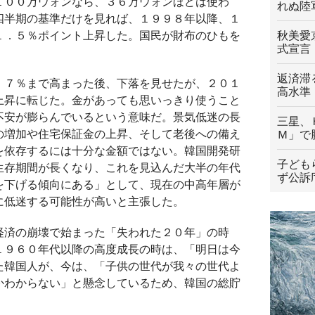
１００万ウォンなら、３６万ウォンほどは使わ
れぬ陸
四半期の基準だけを見れば、１９９８年以降、１
１．５％ポイント上昇した。国民が財布のひもを
秋美愛
式宣言
。
返済滞
．７％まで高まった後、下落を見せたが、２０１
高水準
上昇に転じた。金があっても思いっきり使うこと
不安が膨らんでいるという意味だ。景気低迷の長
三星、
の増加や住宅保証金の上昇、そして老後への備え
Ｍ」で
を依存するには十分な金額ではない。韓国開発研
子ども
生存期間が長くなり、これを見込んだ大半の年代
ず公訴
を下げる傾向にある」として、現在の中高年層が
に低迷する可能性が高いと主張した。
経済の崩壊で始まった「失われた２０年」の時
１９６０年代以降の高度成長の時は、「明日は今
た韓国人が、今は、「子供の世代が我々の世代よ
かわからない」と懸念しているため、韓国の総貯