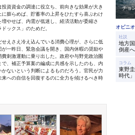
は投資資金の調達に役立ち、前向きな効果が大き
チョ
上に膨らめば、貯蓄率の上昇をひたすら喜ぶわけ
を増やせば、内需が低迷し、経済活動が委縮さ
オピニオ
ラドックス」のためだ。
社説
だせえさえ冷え込んでいる消費心理が、さらに低
地方国
団が一昨日、緊急会議を開き、国内休暇の奨励や
倒産へ
消費刺激運動に乗り出した。政府や与野党政治圏
コラム
まで、補正予算案の編成に共感を示したのも、内
東野圭
いかないという判断によるものだろう。官民が力
時代」
未来への自信を回復するのに全力を傾けるべき時