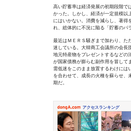
高い貯蓄率は経済発展の初期段階で
かった。しかし、経済が一定規模以
にはいかない。消費を減らし、著得
れ、総体的に不況に陥る「貯蓄のパ
最近はＭＥＲＳ騒ぎまで加わり、た
迷している。大韓商工会議所の会長
地元特産物をプレゼントするなどの
が国家債務が膨らむ副作用を冒して
需低迷をこのまま放置するわけには
を合わせて、成長の火種を蘇らせ、
期だ。
アクセスランキング