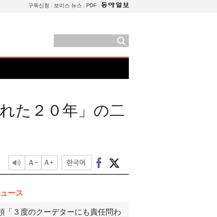
구독신청
보이스 뉴스
PDF
れた２０年」の二
ュース
領「３度のクーデターにも責任問わ