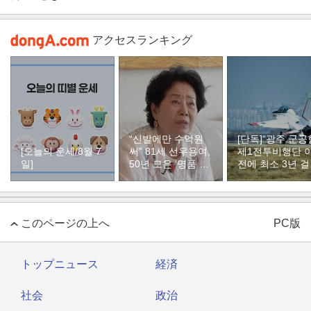
アクセスランキング
“신발에만 수억원
[단독]“광주 군공
[오늘의 운세/8월 7
써” 81세 선우용여,
제1전투비행단 
일]
50년 모은 ‘명품 구
전에 최소 3년 
두’ 컬렉션
듯”
このページの上へ
PC版
トップニュース
経済
社会
政治