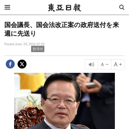
国会議長、国会法改正案の政府送付を来
週に先送り
Posted June. 03, 2015 07:23
한국어