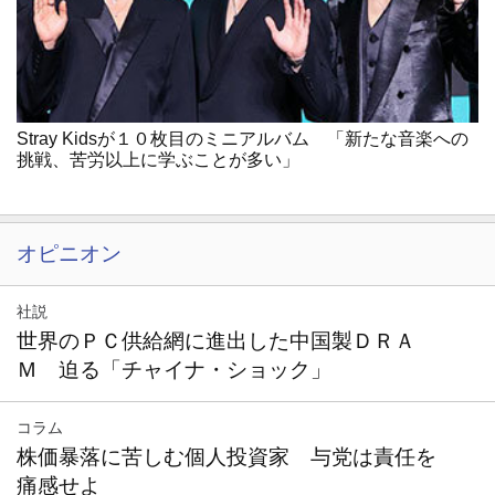
Stray Kidsが１０枚目のミニアルバム 「新たな音楽への
挑戦、苦労以上に学ぶことが多い」
オピニオン
社説
世界のＰＣ供給網に進出した中国製ＤＲＡ
Ｍ 迫る「チャイナ・ショック」
コラム
株価暴落に苦しむ個人投資家 与党は責任を
痛感せよ