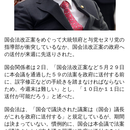
国会法改正案をめぐって大統領府と与党セヌリ党の
指導部が衝突しているなか、国会法改正案の政府へ
の送付が来週に先送りされた。
国会関係者は２日、「国会法改正案など５月２９日
に本会議を通過した５９の法案を政府に送付する前
に、誤字修正などの手続きを踏まなければならない
ため、今週末は難しい」とし、「１０日か１１日に
送付が可能だろう」と述べた。
国会法は、「国会で議決された議案は（国会）議長
がこれを政府に送付する」と規定しているが、期間
は決まっていない。慣例的に、国会は本会議で法案