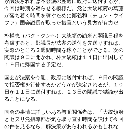
が議決されれば本会議の翌週に政府に送付するが、
今回は時期を遅らせる模様だ。党と大統領府の葛藤
が落ち着く時間を稼ぐために鄭義和（チョン・ウイ
ファ）国会議長が取った措置という見方が有力だ。
朴槿恵（パク・クンヘ）大統領の訪米と閣議日程を
考慮すると、鄭議長が法案の送付を先送りすれば、
実際のところ２週間時間を稼ぐことができる。次の
閣議は９日に開かれ、朴大統領は１４日に出国して
１９日に帰国する予定だ。
国会が法案を今週、政府に送付すれば、９日の閣議
で拒否権を行使するかどうかが決定されるが、１０
日か１１日に送付すれば、２３日の閣議で結論が出
ることになる。
国会の事情に詳しいある与党関係者は、「大統領府
とセヌリ党指導部が気を取り直す時間を設けて今回
の件を見るなら、解決策があらわれるかもしれな