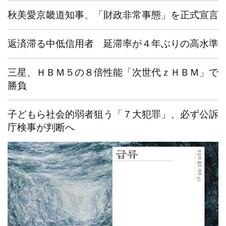
秋美愛京畿道知事、「財政非常事態」を正式宣言
返済滞る中低信用者 延滞率が４年ぶりの高水準
三星、ＨＢＭ５の８倍性能「次世代ｚＨＢＭ」で
勝負
子どもら社会的弱者狙う「７大犯罪」、必ず公訴
庁検事が判断へ