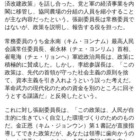
済改建政策」を話し合った。党と軍の経済事業を内
閣に移管し、協同農場の分組の人員を縮小すること
が主な内容だったという。張副委員長は常務委員で
はないが、政策を説明し、報告する役を担った。
常務委員のうち金永南（キム・ヨンナム）最高人民
会議常任委員長、崔永林（チェ・ヨンリム）首相、
崔竜海（チェ・リョンヘ）軍総政治局長は、政策に
積極的に賛成した。しかし、李総参謀長は、「この
政策は、先代の首領が守った社会主義の原則を捨
て、資本主義を引き入れようという誤った考えだ。
革命武力の現代化のための資金を別のところに回そ
うとする謀議だ」と反発したという。
これに対し張副委員長は、「この政策は、人民が自
主的に生きていく自立した環境づくりのためのもの
だ。金正恩（キム・ジョンウン）第１書記が直接指
導してできた政策だが、あなたは領導に歯向かうの