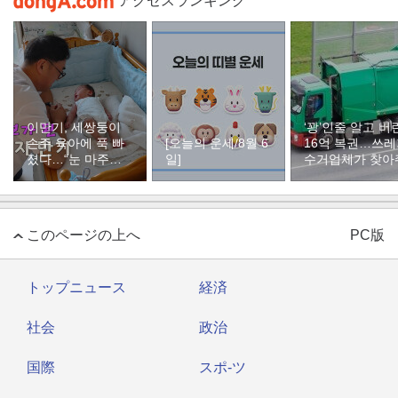
アクセスランキング
이만기, 세쌍둥이
‘꽝’인줄 알고 버
손주 육아에 푹 빠
[오늘의 운세/8월 6
16억 복권…쓰
졌다…“눈 마주치
일]
수거업체가 찾아
면 근심 사라져”
このページの上へ
PC版
トップニュース
経済
社会
政治
国際
スポ-ツ