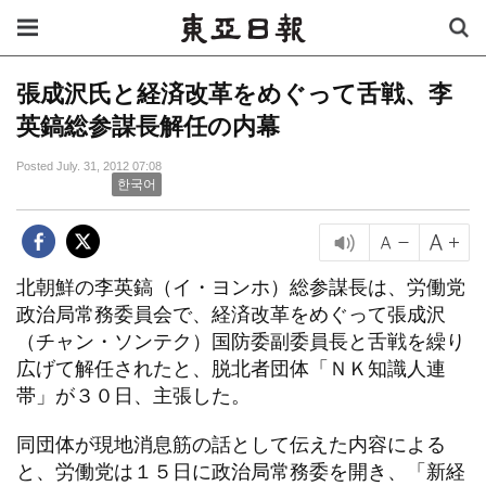
張成沢氏と経済改革をめぐって舌戦、李
英鎬総参謀長解任の内幕
Posted July. 31, 2012 07:08
한국어
北朝鮮の李英鎬（イ・ヨンホ）総参謀長は、労働党
政治局常務委員会で、経済改革をめぐって張成沢
（チャン・ソンテク）国防委副委員長と舌戦を繰り
広げて解任されたと、脱北者団体「ＮＫ知識人連
帯」が３０日、主張した。
同団体が現地消息筋の話として伝えた内容による
と、労働党は１５日に政治局常務委を開き、「新経