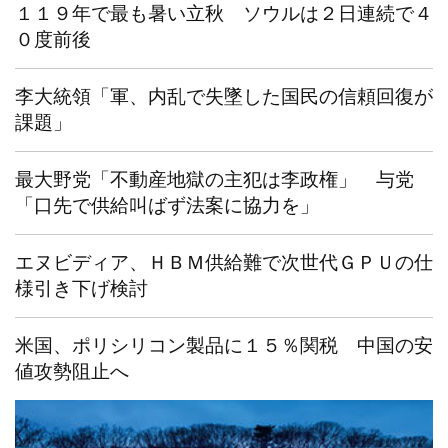
１１９年で最も暑い立秋 ソウルは２日連続で４
０度前後
李大統領「軍、内乱で失墜した国民の信頼回復が
課題」
最大野党「不動産地獄の主犯は李政権」 与党
「口先で供給叫ばず法案に協力を」
エヌビディア、ＨＢＭ供給難で次世代ＧＰＵの仕
様引き下げ検討
米国、ポリシリコン製品に１５％関税 中国の安
値攻勢阻止へ