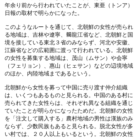
年余り前から行われていたことが、東亜（トンア）
日報の取材で明らかになった。
このようなルートを通じて、北朝鮮の女性が売られ
る地域は、吉林や遼寧、𩩲龍江省など、北朝鮮と国
境を接している東北３省のみならず、河北や安徽、
江蘇省などの広範囲に渡って行われている。北朝鮮
の女性を募集する地域は、茂山（ムサン）や会寧
（フェリョン）、惠山（ヒェサン）などの辺境地域
のほか、内陸地域まであるという。
北朝鮮から女性を募って中国に売り渡す仲介組織
は、いくつもあるものと見られる。中国のある村に
売られてきた女性らは、それぞれ異なる組織を通じ
ていたことが明らかになったためだ。北朝鮮の女性
を「注文して購入する」農村地域の男性は漢族のみ
ならず、少数民族もあると見られる。脱北女性が多
い村では、２０人以上もいるという。北朝鮮の女性