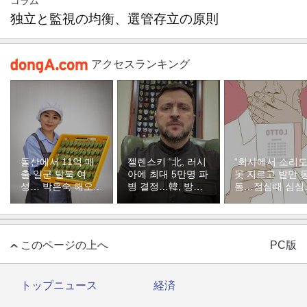
コラム
独立と監視の均衡、選管存立の原則
アクセスランキング
돌산에서 11억 매
젤렌스키 “北, 러시
“회사에서 소리
출 일군 탈북 여
아에 최대 5만명 파
못 지르고 발만 
성… 박은숙 해오름
병 결정…韓, 방공
동…점심때 심심
푸드 대표의 인생
지원해달라”
서 산 복권이 1등
[주성하의 북에서
온 이웃]
このページの上へ
PC版
トップニュース
経済