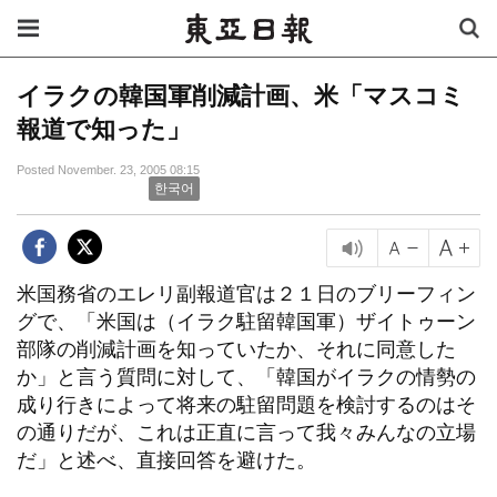
イラクの韓国軍削減計画、米「マスコミ
報道で知った」
Posted November. 23, 2005 08:15
한국어
米国務省のエレリ副報道官は２１日のブリーフィン
グで、「米国は（イラク駐留韓国軍）ザイトゥーン
部隊の削減計画を知っていたか、それに同意した
か」と言う質問に対して、「韓国がイラクの情勢の
成り行きによって将来の駐留問題を検討するのはそ
の通りだが、これは正直に言って我々みんなの立場
だ」と述べ、直接回答を避けた。