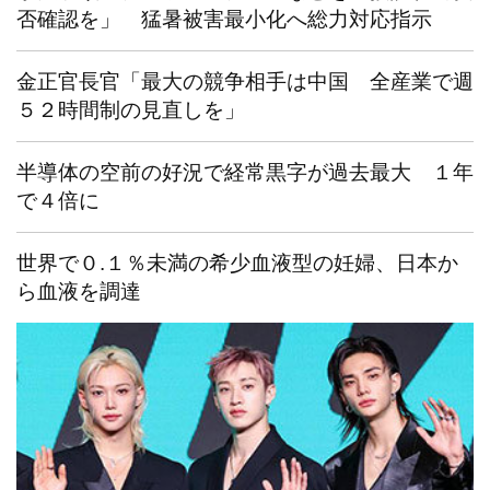
否確認を」 猛暑被害最小化へ総力対応指示
金正官長官「最大の競争相手は中国 全産業で週
５２時間制の見直しを」
半導体の空前の好況で経常黒字が過去最大 １年
で４倍に
世界で０.１％未満の希少血液型の妊婦、日本か
ら血液を調達