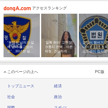
アクセスランキング
“폭염속 남자가 길
‘잘록 허리’ 고현정,
감방서 햄버거 
에 앉아 울고있어
크롭티 완벽…마른
나이키 입은 조
요”…30년전 실종
체형, 건강하게 유
교도관이 집사였
자였다
지하려면
このページの上へ
PC版
トップニュース
経済
社会
政治
国際
スポ-ツ