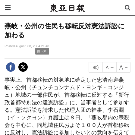
燕岐・公州の住民も移転反対憲法訴訟に
加わる
Posted August. 08, 2004 21:48
한국어
事実上、首都移転の対象地に確定した忠清南道燕
岐・公州（チュンチョンナムド・ヨンギ・コンジ
ュ）地域の一部住民が、首都移転に反対する「新行
政首都特別法の違憲訴訟」に、当事者として参加す
る。憲法訴訟を請求した代理人団の幹事、李石淵
（イ・ソクヨン）弁護士は８日、「燕岐郡内の宗親
会を中心に、同地域住民およそ１００人が首都移転
に反対し、憲法訴訟に参加したいとの意向を伝えて