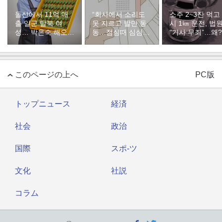
돌산에서 11억 매
“회사에서 소리도
소주 2~3잔 먹고
출 일군 탈북 여
못 지르고 발만 동
시 1㎞ 운전, 법
성… 박은숙 해오름
동…점심때 심심해
“기사 무죄”…왜?
푸드 대표의 인생
서 산 복권이 1등”
[주성하의 북에서
온 이웃]
このページの上へ
PC版
トップニュース
経済
社会
政治
国際
スポ-ツ
文化
社説
コラム