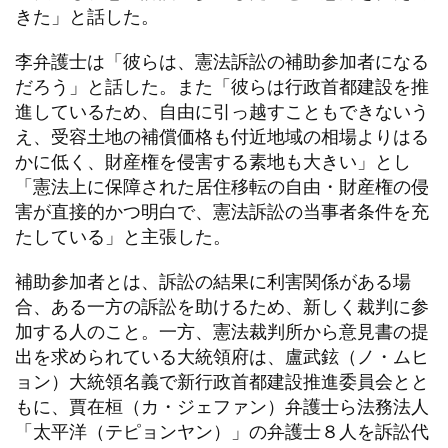
きた」と話した。
李弁護士は「彼らは、憲法訴訟の補助参加者になる
だろう」と話した。また「彼らは行政首都建設を推
進しているため、自由に引っ越すこともできないう
え、受容土地の補償価格も付近地域の相場よりはる
かに低く、財産権を侵害する素地も大きい」とし
「憲法上に保障された居住移転の自由・財産権の侵
害が直接的かつ明白で、憲法訴訟の当事者条件を充
たしている」と主張した。
補助参加者とは、訴訟の結果に利害関係がある場
合、ある一方の訴訟を助けるため、新しく裁判に参
加する人のこと。一方、憲法裁判所から意見書の提
出を求められている大統領府は、盧武鉉（ノ・ムヒ
ョン）大統領名義で新行政首都建設推進委員会とと
もに、賈在桓（カ・ジェファン）弁護士ら法務法人
「太平洋（テピョンヤン）」の弁護士８人を訴訟代