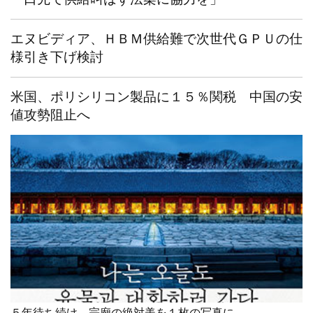
エヌビディア、ＨＢＭ供給難で次世代ＧＰＵの仕
様引き下げ検討
米国、ポリシリコン製品に１５％関税 中国の安
値攻勢阻止へ
５年待ち続け、宗廟の絶対美を１枚の写真に