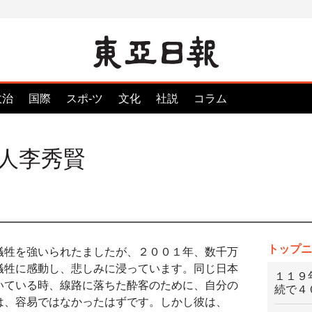
政治
国際
スポ-ツ
文化
社説
コラム
人李秀賢
トップニ
犠牲を強いられたましたが、２００１年、数千万
犠牲に感動し、悲しみに浸っています。同じ日本
１１９
いている時、線路に落ちた酔客のために、自分の
続で４
は、容易ではなかったはずです。しかし彼は、