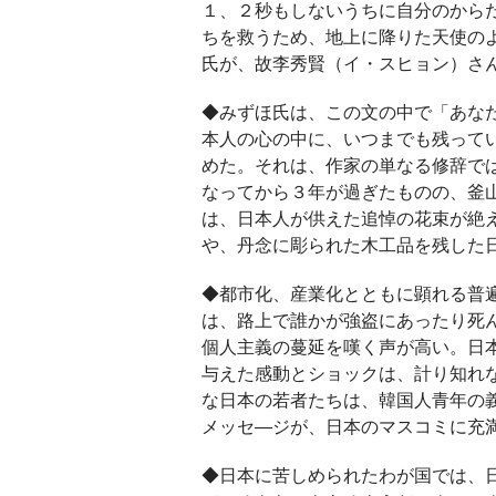
１、２秒もしないうちに自分のから
ちを救うため、地上に降りた天使の
氏が、故李秀賢（イ・スヒョン）さ
◆みずほ氏は、この文の中で「あな
本人の心の中に、いつまでも残って
めた。それは、作家の単なる修辞で
なってから３年が過ぎたものの、釜
は、日本人が供えた追悼の花束が絶
や、丹念に彫られた木工品を残した
◆都市化、産業化とともに顕れる普
は、路上で誰かが強盗にあったり死
個人主義の蔓延を嘆く声が高い。日
与えた感動とショックは、計り知れ
な日本の若者たちは、韓国人青年の
メッセ—ジが、日本のマスコミに充
◆日本に苦しめられたわが国では、