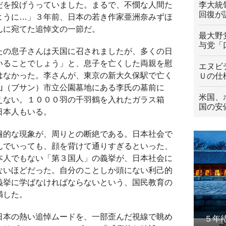
だを投げうっていました。まるで、不憫な人間た
李大統
回復が
ように…」３年前、日本の若き作家亜洲奈みずほ
んに宛てた追悼文の一節だ。
最大野
与党「
たの息子さんは天国に召されましたが、多くの日
いることでしょう」と、息子を亡くした両親を慰
エヌビ
はなかった。李さんが、東京の新大久保駅で亡く
Ｕの仕
山（ブサン）市立公園墓地にある李氏の墓前に
米国、
えない。１０００羽の千羽鶴を入れたガラス箱
国の安
日本人もいる。
遍的な現象が、周りとの断絶である。日本社会で
んでいっても、顔を背けて通りすぎるといった、
本人でもない「第３国人」の義挙が、日本社会に
ないほどだった。自分のことしか頭にない利己的
義挙に学ばなければならないという、国民教育の
満した。
日本の熱い追悼ムードを、一部歪んだ視線で眺め
５年