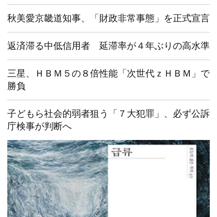
秋美愛京畿道知事、「財政非常事態」を正式宣言
返済滞る中低信用者 延滞率が４年ぶりの高水準
三星、ＨＢＭ５の８倍性能「次世代ｚＨＢＭ」で
勝負
子どもら社会的弱者狙う「７大犯罪」、必ず公訴
庁検事が判断へ