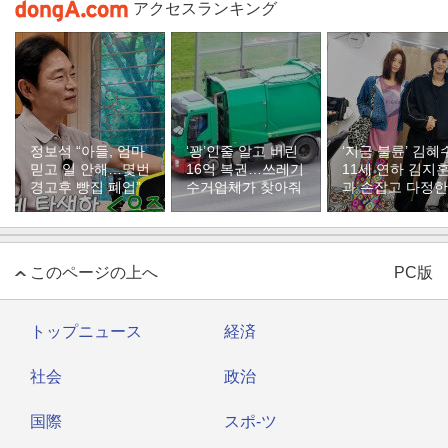
アクセスランキング
정보석 “아들, 엄마
‘꽝’인줄 알고 버린
‘지금 불륜’ 김혜
믿고 일 안해…몇번
16억 복권…쓰레기
11세 연하 김지
경고후 빵집 폐업”
수거업체가 찾아줘
과 손잡고 다정한
‘부부 케미’
このページの上へ
PC版
トップニュース
経済
社会
政治
国際
スポ-ツ