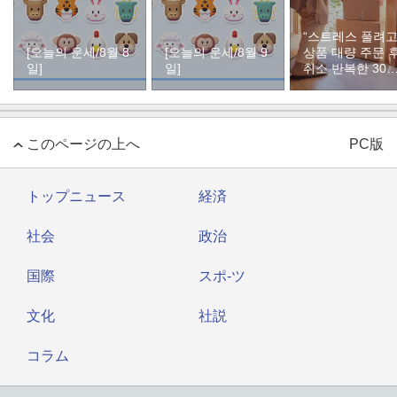
“스트레스 풀려고
[오늘의 운세/8월 8
[오늘의 운세/8월 9
상품 대량 주문 
일]
일]
취소 반복한 30
여성
このページの上へ
PC版
トップニュース
経済
社会
政治
国際
スポ-ツ
文化
社説
コラム