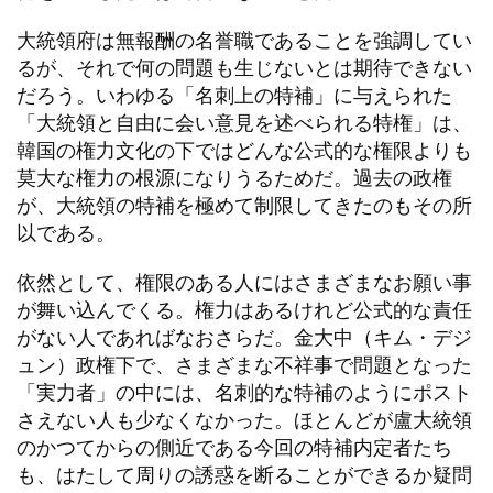
大統領府は無報酬の名誉職であることを強調してい
るが、それで何の問題も生じないとは期待できない
だろう。いわゆる「名刺上の特補」に与えられた
「大統領と自由に会い意見を述べられる特権」は、
韓国の権力文化の下ではどんな公式的な権限よりも
莫大な権力の根源になりうるためだ。過去の政権
が、大統領の特補を極めて制限してきたのもその所
以である。
依然として、権限のある人にはさまざまなお願い事
が舞い込んでくる。権力はあるけれど公式的な責任
がない人であればなおさらだ。金大中（キム・デジ
ュン）政権下で、さまざまな不祥事で問題となった
「実力者」の中には、名刺的な特補のようにポスト
さえない人も少なくなかった。ほとんどが盧大統領
のかつてからの側近である今回の特補内定者たち
も、はたして周りの誘惑を断ることができるか疑問