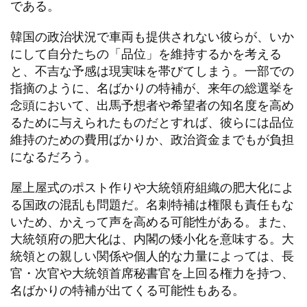
である。
韓国の政治状況で車両も提供されない彼らが、いか
にして自分たちの「品位」を維持するかを考える
と、不吉な予感は現実味を帯びてしまう。一部での
指摘のように、名ばかりの特補が、来年の総選挙を
念頭において、出馬予想者や希望者の知名度を高め
るために与えられたものだとすれば、彼らには品位
維持のための費用ばかりか、政治資金までもが負担
になるだろう。
屋上屋式のポスト作りや大統領府組織の肥大化によ
る国政の混乱も問題だ。名刺特補は権限も責任もな
いため、かえって声を高める可能性がある。また、
大統領府の肥大化は、内閣の矮小化を意味する。大
統領との親しい関係や個人的な力量によっては、長
官・次官や大統領首席秘書官を上回る権力を持つ、
名ばかりの特補が出てくる可能性もある。