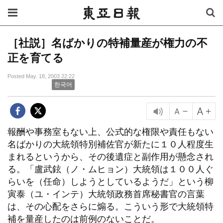
［社説］名ばかりの特補量産が権力の不
正を育てる
Posted May. 18, 2003 22:22
한국어
報酬や事務室もない上、公式的な権限や責任もない
名ばかりの大統領特別補佐官が新たに１０人程度生
まれるというから、その後遺症と副作用が懸念され
る。「盧武鉉（ノ・ムヒョン）大統領は１００人ぐ
らいを（任命）しようとしているようだ」という柳
寅泰（ユ・インテ）大統領政務首席秘書官の言葉
は、その心配をさらに煽る。こういう形で大統領特
補を量産したのは前例のないことだ。