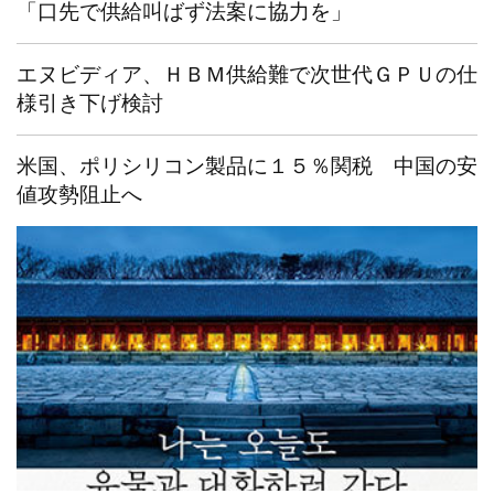
「口先で供給叫ばず法案に協力を」
エヌビディア、ＨＢＭ供給難で次世代ＧＰＵの仕
様引き下げ検討
米国、ポリシリコン製品に１５％関税 中国の安
値攻勢阻止へ