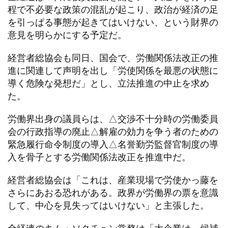
程で不必要な政策の混乱が起こり、政治が経済の足
を引っぱる事態が起きてはいけない、という財界の
意見を明らかにする予定だ。
経営者総協会も同日、国会で、労働関係法改正の推
進に関連して声明を出し「労使関係を最悪の状態に
導く危険な発想だ」とし、立法推進の中止を求め
た。
労働界出身の議員らは、△交渉不十分時の労働委員
会の行政指導の廃止△解雇の効力を争う者のための
緊急履行命令制度の導入△名誉勤労監督官制度の導
入を骨子とする労働関係法改正を推進中だ。
経営者総協会は「これは、産業現場で労使かっ藤を
さらにあおる恐れがある。政界が労働界の票を意識
して、中心を見失ってはいけない」と主張した。