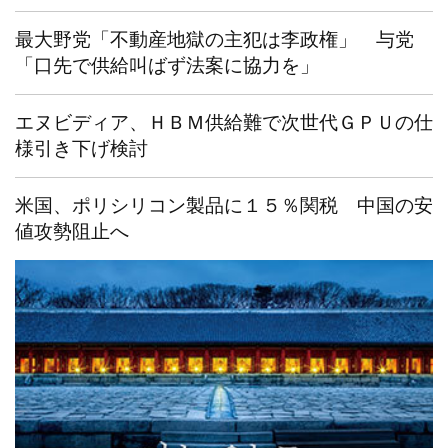
最大野党「不動産地獄の主犯は李政権」 与党
「口先で供給叫ばず法案に協力を」
エヌビディア、ＨＢＭ供給難で次世代ＧＰＵの仕
様引き下げ検討
米国、ポリシリコン製品に１５％関税 中国の安
値攻勢阻止へ