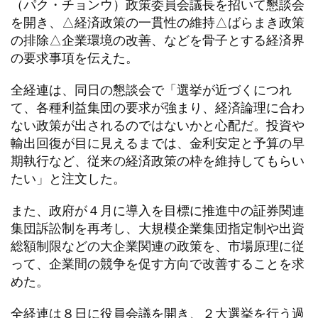
（パク・チョンウ）政策委員会議長を招いて懇談会
を開き、△経済政策の一貫性の維持△ばらまき政策
の排除△企業環境の改善、などを骨子とする経済界
の要求事項を伝えた。
全経連は、同日の懇談会で「選挙が近づくにつれ
て、各種利益集団の要求が強まり、経済論理に合わ
ない政策が出されるのではないかと心配だ。投資や
輸出回復が目に見えるまでは、金利安定と予算の早
期執行など、従来の経済政策の枠を維持してもらい
たい」と注文した。
また、政府が４月に導入を目標に推進中の証券関連
集団訴訟制を再考し、大規模企業集団指定制や出資
総額制限などの大企業関連の政策を、市場原理に従
って、企業間の競争を促す方向で改善することを求
めた。
全経連は８日に役員会議を開き、２大選挙を行う過