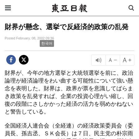
財界が懸念、選挙で反経済的政策の乱発
Posted February. 08, 2002 09:36
한국어
財界が、今年の地方選挙と大統領選挙を前に、政治
論理が経済論理をわい曲する可能性について強い懸
念を表明した。財界は、政界が票を意識してばらま
き政策を乱発すれば、企業の投資心理がい縮し、回
復の段階にさしかかった経済の活力を弱めかねない
と警告している。
全国経済人連合会（全経連）の経済政策委員会（委
員長、孫吉丞、ＳＫ会長）は７日、民主党の朴宗雨