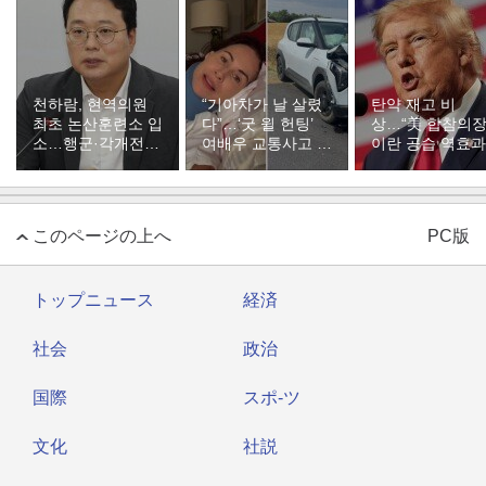
천하람, 현역의원
“기아차가 날 살렸
탄약 재고 비
최초 논산훈련소 입
다”…‘굿 윌 헌팅’
상…“美 합참의장
소…행군·각개전투
여배우 교통사고 후
이란 공습 역효
훈련
목숨 구해
출구전략 주장”
このページの上へ
PC版
トップニュース
経済
社会
政治
国際
スポ-ツ
文化
社説