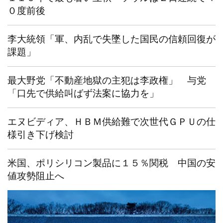
０度前後
李大統領「軍、内乱で失墜した国民の信頼回復が
課題」
最大野党「不動産地獄の主犯は李政権」 与党
「口先で供給叫ばず法案に協力を」
エヌビディア、ＨＢＭ供給難で次世代ＧＰＵの仕
様引き下げ検討
米国、ポリシリコン製品に１５％関税 中国の安
値攻勢阻止へ