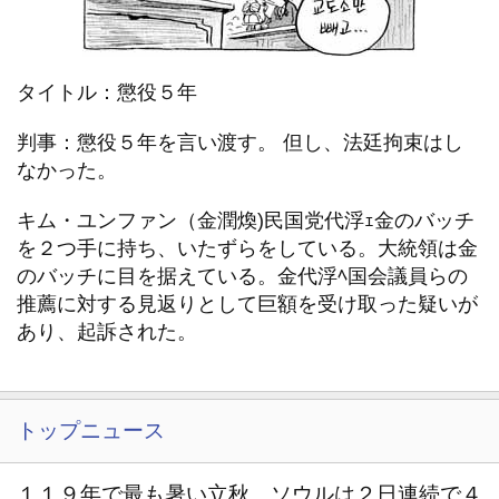
タイトル：懲役５年
判事：懲役５年を言い渡す。 但し、法廷拘束はし
なかった。
キム・ユンファン（金潤煥)民国党代浮ｪ金のバッチ
を２つ手に持ち、いたずらをしている。大統領は金
のバッチに目を据えている。金代浮ﾍ国会議員らの
推薦に対する見返りとして巨額を受け取った疑いが
あり、起訴された。
トップニュース
１１９年で最も暑い立秋 ソウルは２日連続で４