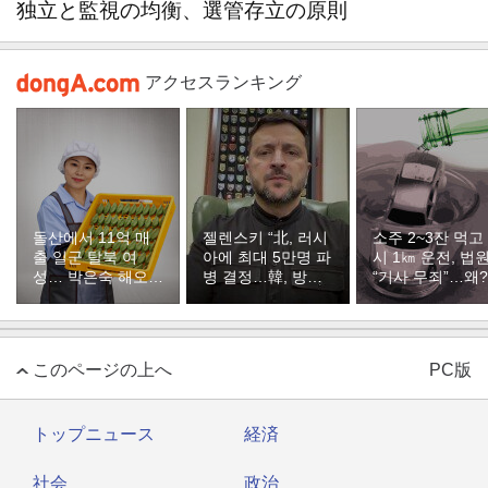
独立と監視の均衡、選管存立の原則
アクセスランキング
돌산에서 11억 매
젤렌스키 “北, 러시
소주 2~3잔 먹고
출 일군 탈북 여
아에 최대 5만명 파
시 1㎞ 운전, 법
성… 박은숙 해오름
병 결정…韓, 방공
“기사 무죄”…왜?
푸드 대표의 인생
지원해달라”
[주성하의 북에서
온 이웃]
このページの上へ
PC版
トップニュース
経済
社会
政治