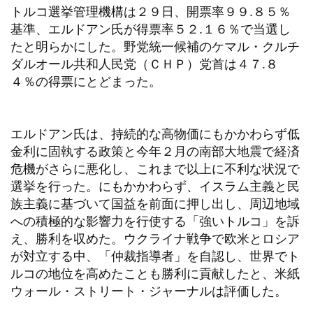
トルコ選挙管理機構は２９日、開票率９９.８５％
基準、エルドアン氏が得票率５２.１６％で当選し
たと明らかにした。野党統一候補のケマル・クルチ
ダルオール共和人民党（ＣＨＰ）党首は４７.８
４％の得票にとどまった。
エルドアン氏は、持続的な高物価にもかかわらず低
金利に固執する政策と今年２月の南部大地震で経済
危機がさらに悪化し、これまで以上に不利な状況で
選挙を行った。にもかかわらず、イスラム主義と民
族主義に基づいて国益を前面に押し出し、周辺地域
への積極的な影響力を行使する「強いトルコ」を訴
え、勝利を収めた。ウクライナ戦争で欧米とロシア
が対立する中、「仲裁指導者」を自認し、世界でト
ルコの地位を高めたことも勝利に貢献したと、米紙
ウォール・ストリート・ジャーナルは評価した。