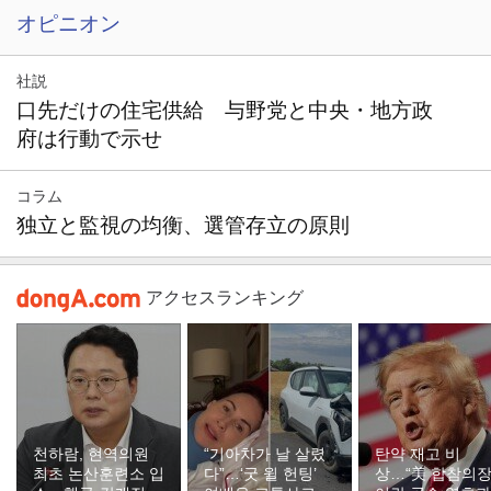
オピニオン
社説
口先だけの住宅供給 与野党と中央・地方政
府は行動で示せ
コラム
独立と監視の均衡、選管存立の原則
アクセスランキング
천하람, 현역의원
“기아차가 날 살렸
탄약 재고 비
최초 논산훈련소 입
다”…‘굿 윌 헌팅’
상…“美 합참의장