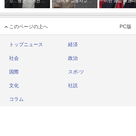
소…행군·각개전투
여배우 교통사고 후
이란 공습 역효
훈련
목숨 구해
출구전략 주장”
このページの上へ
PC版
トップニュース
経済
社会
政治
国際
スポ-ツ
文化
社説
コラム
About Dong-A Ilbo
Copyright by donga.com All rights reserved.