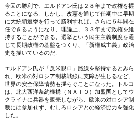
今回の勝利で、エルドアン氏は２８年まで政権を握
ることになる。しかし、改憲を通じて任期中に早期
に大統領選挙を行って勝利すれば、さらに５年間在
任できるようになり、理論上、３３年まで政権を維
持することができる。選挙という民主主義制度を通
じて長期政権の基盤をつくり、「新権威主義」政治
史を描いているのだ。
エルドアン氏が「反米親ロ」路線を堅持するとみら
れ、欧米の対ロシア制裁戦線に支障が生じるなど、
世界の安全保障情勢も揺らぐことになった。トルコ
は、北大西洋条約機構（ＮＡＴＯ）加盟国としてウ
クライナに兵器を販売しながら、欧米の対ロシア制
裁には参加せず、むしろロシアとの経済協力を強化
した。