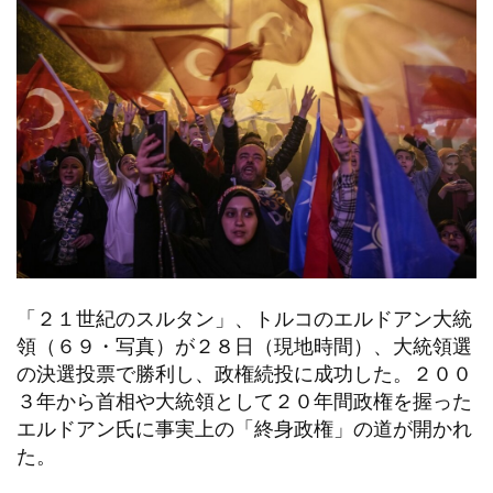
「２１世紀のスルタン」、トルコのエルドアン大統
領（６９・写真）が２８日（現地時間）、大統領選
の決選投票で勝利し、政権続投に成功した。２００
３年から首相や大統領として２０年間政権を握った
エルドアン氏に事実上の「終身政権」の道が開かれ
た。