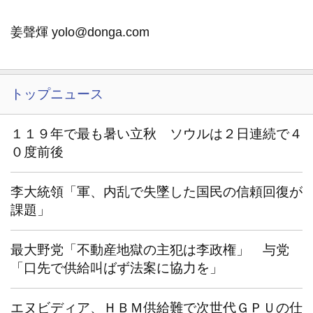
姜聲煇 yolo@donga.com
トップニュース
１１９年で最も暑い立秋 ソウルは２日連続で４
０度前後
李大統領「軍、内乱で失墜した国民の信頼回復が
課題」
最大野党「不動産地獄の主犯は李政権」 与党
「口先で供給叫ばず法案に協力を」
エヌビディア、ＨＢＭ供給難で次世代ＧＰＵの仕