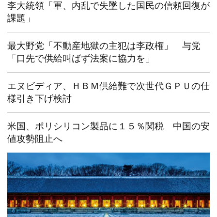
李大統領「軍、内乱で失墜した国民の信頼回復が
課題」
最大野党「不動産地獄の主犯は李政権」 与党
「口先で供給叫ばず法案に協力を」
エヌビディア、ＨＢＭ供給難で次世代ＧＰＵの仕
様引き下げ検討
米国、ポリシリコン製品に１５％関税 中国の安
値攻勢阻止へ