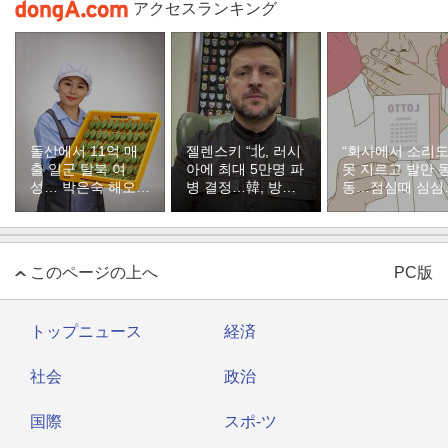
アクセスランキング
돌산에서 11억 매
젤렌스키 “北, 러시
“회사에서 소리
출 일군 탈북 여
아에 최대 5만명 파
못 지르고 발만 
성… 박은숙 해오름
병 결정…韓, 방공
동…점심때 심심
푸드 대표의 인생
지원해달라”
서 산 복권이 1등
[주성하의 북에서
온 이웃]
このページの上へ
PC版
トップニュース
経済
社会
政治
国際
スポ-ツ