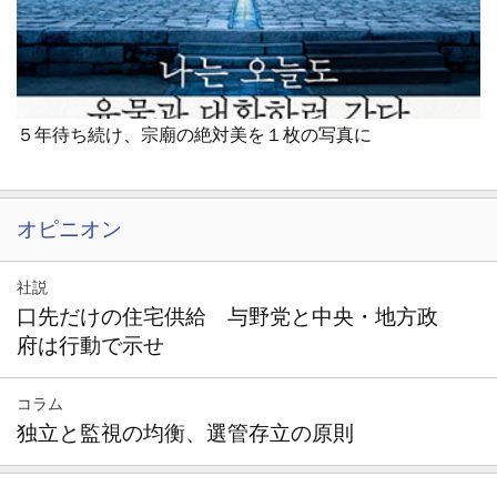
５年待ち続け、宗廟の絶対美を１枚の写真に
オピニオン
社説
口先だけの住宅供給 与野党と中央・地方政
府は行動で示せ
コラム
独立と監視の均衡、選管存立の原則