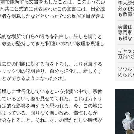
の前で懺悔する文書を出したことは、このような点
李大統
分が税
葉と共に公式的に発表されたこの文書には、日帝統
も数億
信者を制裁したなどといった7つの反省項目が含ま
実居住
専門家
式的な場所で自らの過ちを告白し、許しを請うと
も損な
教会が堅持してきた‘間違いのない’教理を裏返し
ギャラ
万台の
過去史の問題に対する荷を下ろし、より発展する
ソウル
トリック側の説明通り、自分を浄化し、新しくす
められ
ことができるようになったのだ。
日増しに世俗化しているという指摘の中で、宗教
しているという姿を見せてくれた。これはカトリ
肯定的な影響を与えると思われる。今、この地に
高まっている。限りなく悔い改め、懺悔しなが
社会を作ること、それこそこの慌ただしい時代が