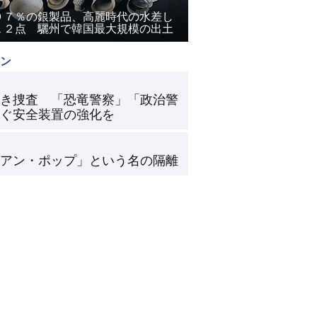
９７％の銀製品、高麗時代の水差し
１２点 驪州で韓国最大規模の出土
ン
き捜査 「恐竜警察」「政治警
ぐ安全装置の強化を
アン・ポップ」という名の隔離