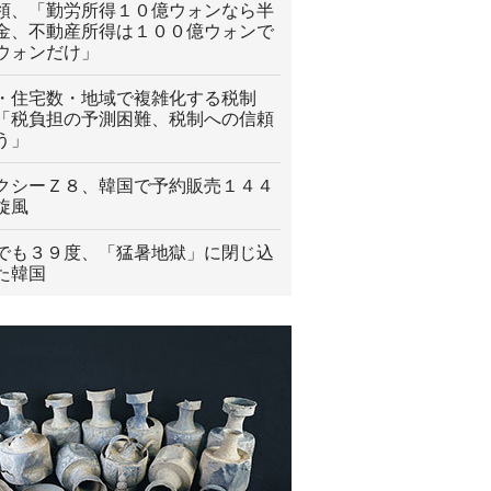
領、「勤労所得１０億ウォンなら半
金、不動産所得は１００億ウォンで
ウォンだけ」
・住宅数・地域で複雑化する税制
「税負担の予測困難、税制への信頼
う」
クシーＺ８、韓国で予約販売１４４
旋風
でも３９度、「猛暑地獄」に閉じ込
た韓国