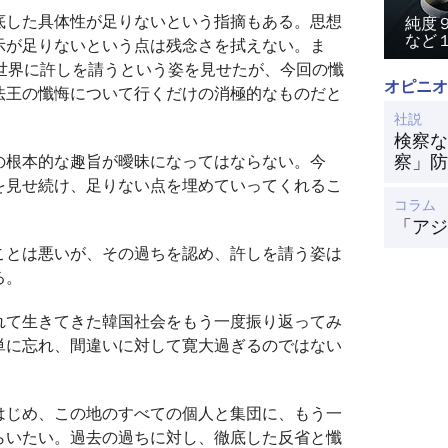
底した具体性が足りないという指摘もある。思想
純度
など
示が足りないという点は残念さを拭えない。ま
世界に許しを請うという姿を見せたが、今回の懺
オピニオ
法王の懺悔について行くだけの消極的なものだと
社説
検察な
察」防
の根本的な趣旨が曖昧になってはならない。今
を見せ続け、足りない点を埋めていってくれるこ
コラム
「アジ
ことは悪いが、その過ちを認め、許しを請う姿は
る。
れて生きてきた韓国社会をもう一度振り返ってみ
単に忘れ、間違いに対して寛大過ぎるのではない
はじめ、この地のすべての個人と集団に、もう一
らいたい。過去の過ちに対し、徹底した反省と懺