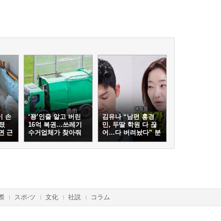
이 손
‘꽝’인줄 알고 버린
김유나 “남편 홍경
졌
16억 복권…쓰레기
민, 두딸 학원 다 끊
면 근
수거업체가 찾아줘
어…다 버려놨다” 분
통
際
スポ-ツ
文化
社説
コラム