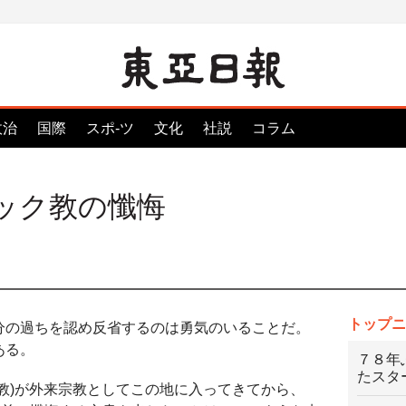
政治
国際
スポ-ツ
文化
社説
コラム
リック教の懺悔
トップニ
分の過ちを認め反省するのは勇気のいることだ。
ある。
７８年
たスタ
教)が外来宗教としてこの地に入ってきてから、