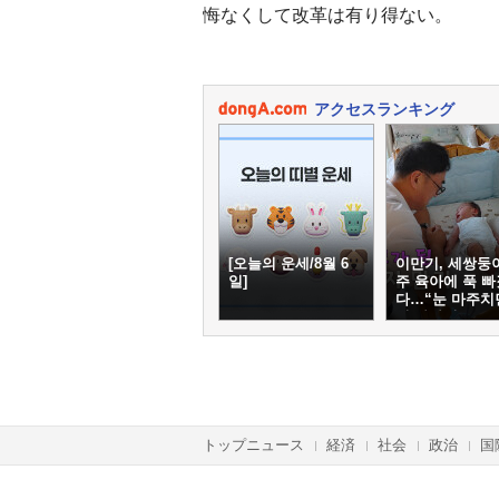
悔なくして改革は有り得ない。
アクセスランキング
[오늘의 운세/8월 6
이만기, 세쌍둥
일]
주 육아에 푹 빠
다…“눈 마주치
심 사라져”
トップニュース
経済
社会
政治
国