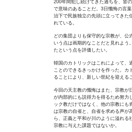
200年間犯し続けてきた過ちを、皆
で意味のあることだ。3日懺悔の言
治下で民族独立の先頭に立ってきた
れている。
どの集団よりも保守的な宗教が、公
いう点は画期的なことだと見れよう。
たという点を評価したい。
韓国のカトリックはこれによって、
ことのできるきっかけを作った。カ
ることにより、新しい世紀を迎える
今回の天主教の懺悔はまた、宗教が
が内部的にも説得力を得るため努力
ック教だけではなく、他の宗教にも
は宗教の自省と、自省を求める声が
ら、正義と平和が川のように溢れる
宗教に与えた課題ではないか。