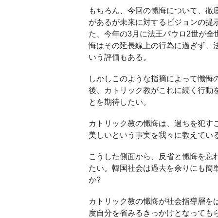
もちろん、今回の懺悔について、徹
があるが未来に対するビジョンの提
た、今年の3月に法王パウロ2世が全
悔はその延長線上の行為に過ぎず、
いう評価もある。
しかしこのような指摘によって懺悔
後、カトリック教がこれに続く行動
とを期待したい。
カトリック教の懺悔は、過ちを犯す
美しいという事実を我々に教えてい
こうした側面から、反省と懺悔を忘
たい。韓国社会は過去を余りにも簡
か?
カトリック教の懺悔が社会指導層を
度自分を省みるきっかけとなっても